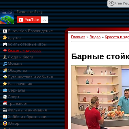
Free You
Eurovision Евровидение
Главная
»
Видео
»
Красота и зд
Другое
01:09:10
Компьютерные игры
Красота и здоровье
Барные стойк
Люди и блоги
Музыка
Общество
Путешествия и события
Развлечения
Сериалы
Спорт
Транспорт
Фильмы и анимация
Хобби и образование
Юмор