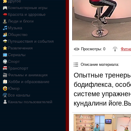
Другое
Компьютерные игры
Красота и здоровье
Люди и блоги
Музыка
Общество
Путешествия и события
Развлечения
Просмотры
: 0
Фитн
Сериалы
Спорт
Описание материала
:
Транспорт
Опытные тренеры
Фильмы и анимация
Хобби и образование
бодифлекса, особ
Юмор
системе упражнен
Все каналы
Каналы пользователей
кундалини йоге.В