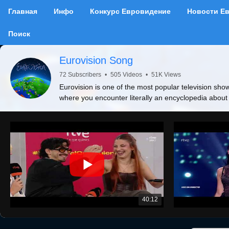
Главная
Инфо
Конкурс Евровидение
Новости Е
Поиск
Eurovision Song
72 Subscribers
•
505 Videos
•
51K Views
Eurovision is one of the most popular television show
where you encounter literally an encyclopedia about
40:12