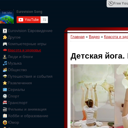
Free You
Eurovision Евровидение
Главная
»
Видео
»
Красота и зд
Другое
01:09:10
Компьютерные игры
Красота и здоровье
Детская йога.
Люди и блоги
Музыка
Общество
Путешествия и события
Развлечения
Сериалы
Спорт
Транспорт
Фильмы и анимация
Хобби и образование
Юмор