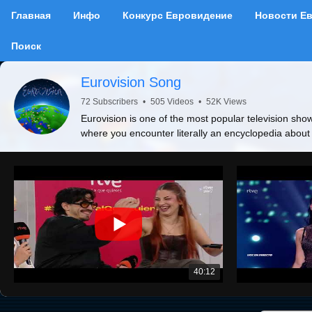
Главная
Инфо
Конкурс Евровидение
Новости Е
Поиск
Eurovision Song
72 Subscribers
•
505 Videos
•
52K Views
Eurovision is one of the most popular television show
where you encounter literally an encyclopedia about
40:12