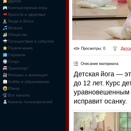
Другое
Компьютерные игры
Красота и здоровье
Люди и блоги
Музыка
Общество
Путешествия и события
Развлечения
Просмотры
: 0
Детск
Сериалы
Спорт
Описание материала
:
Транспорт
Детская йога — э
Фильмы и анимация
Хобби и образование
до 12 лет. Курс д
Юмор
уравновешенным и
Все каналы
исправит осанку.
Каналы пользователей