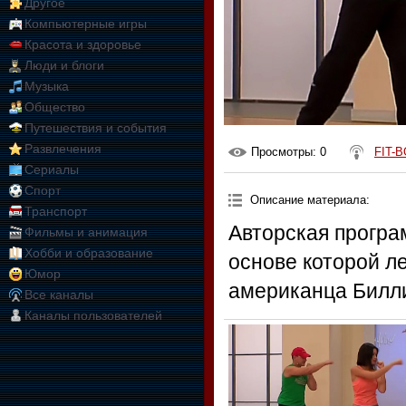
Другое
Компьютерные игры
Красота и здоровье
Люди и блоги
Музыка
Общество
Путешествия и события
Развлечения
Просмотры
: 0
FIT-B
Сериалы
Спорт
Описание материала
:
Транспорт
Авторская програ
Фильмы и анимация
Хобби и образование
основе которой л
Юмор
американца Билли
Все каналы
Каналы пользователей