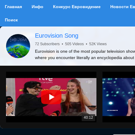
Главная
Инфо
Конкурс Евровидение
Новости Е
Поиск
Eurovision Song
72 Subscribers
•
505 Videos
•
52K Views
Eurovision is one of the most popular television show
where you encounter literally an encyclopedia about
40:12