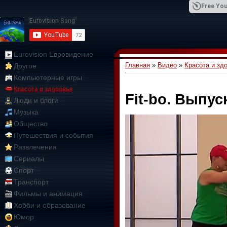
Free You
Eurovision Евровидение
Главная
»
Видео
»
Красота и зд
Другое
01:09:10
Компьютерные игры
Красота и здоровье
Fit-bo. Выпус
Люди и блоги
Музыка
Общество
Путешествия и события
Развлечения
Сериалы
Спорт
Транспорт
Фильмы и анимация
Хобби и образование
Юмор