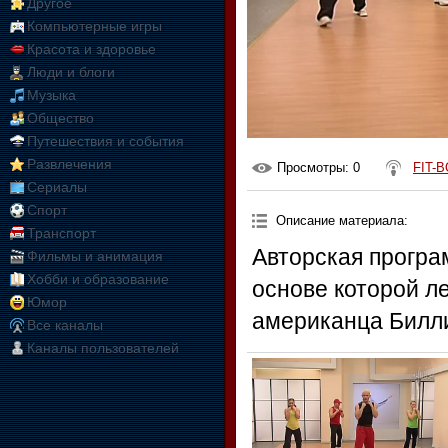
Другое
Компьютерные игры
Красота и здоровье
Люди и блоги
Музыка
Общество
Путешествия и события
Развлечения
Просмотры
: 0
FIT-B
Сериалы
Спорт
Описание материала
:
Транспорт
Авторская програ
Фильмы и анимация
Хобби и образование
основе которой л
Юмор
американца Билли
Все каналы
Каналы пользователей