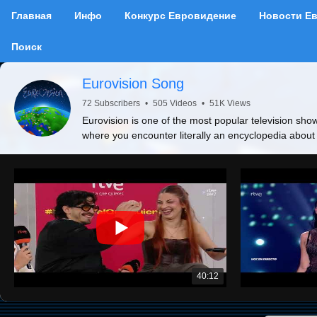
Главная
Инфо
Конкурс Евровидение
Новости Е
Поиск
Eurovision Song
72 Subscribers
•
505 Videos
•
51K Views
Eurovision is one of the most popular television show
where you encounter literally an encyclopedia about
40:12