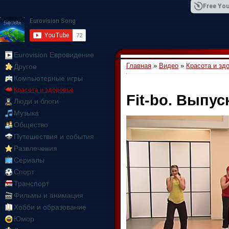
Free You
Eurovision Евровидение
Главная
»
Видео
»
Красота и зд
Другое
01:09:10
Компьютерные игры
Красота и здоровье
Fit-bo. Выпус
Люди и блоги
Музыка
Общество
Путешествия и события
Развлечения
Сериалы
Спорт
Транспорт
Фильмы и анимация
Хобби и образование
Юмор