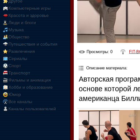
Другое
Компьютерные игры
Красота и здоровье
Люди и блоги
Музыка
Общество
Путешествия и события
Развлечения
Просмотры
: 0
FIT-B
Сериалы
Спорт
Описание материала
:
Транспорт
Авторская програ
Фильмы и анимация
Хобби и образование
основе которой л
Юмор
американца Билли
Все каналы
Каналы пользователей