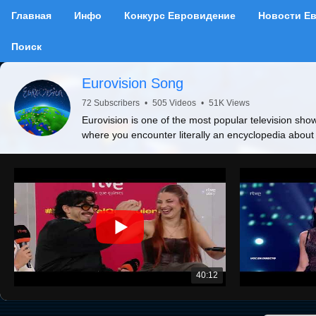
Главная
Инфо
Конкурс Евровидение
Новости Е
Поиск
Eurovision Song
72 Subscribers
•
505 Videos
•
51K Views
Eurovision is one of the most popular television show
where you encounter literally an encyclopedia about
40:12