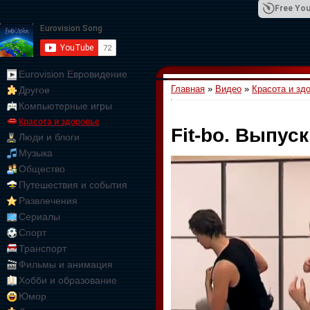
Free You
Eurovision Евровидение
Главная
»
Видео
»
Красота и зд
Другое
01:09:10
Компьютерные игры
Красота и здоровье
Fit-bo. Выпуск
Люди и блоги
Музыка
Общество
Путешествия и события
Развлечения
Сериалы
Спорт
Транспорт
Фильмы и анимация
Хобби и образование
Юмор