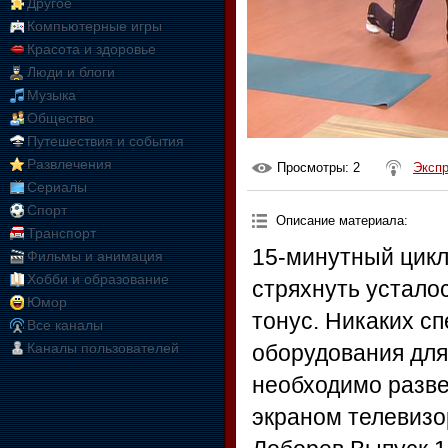
Другое
Компьютерные игры
Красота и здоровье
Люди и блоги
Музыка
Общество
Путешествия и события
Развлечения
Просмотры
: 2
Эксп
Сериалы
Спорт
Описание материала
:
Транспорт
15-минутный цикл
Фильмы и анимация
Хобби и образование
стряхнуть устало
Юмор
тонус. Никаких с
Все каналы
Каналы пользователей
оборудования для
необходимо разве
экраном телевизо