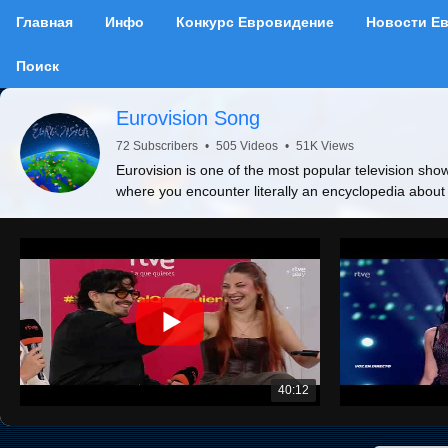
Главная
Инфо
Конкурс Евровидение
Новости Е
Поиск
Eurovision Song
72 Subscribers
•
505 Videos
•
51K Views
Eurovision is one of the most popular television show
where you encounter literally an encyclopedia about
40:12