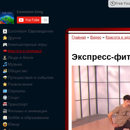
Free You
Eurovision Евровидение
Главная
»
Видео
»
Красота и зд
Другое
01:09:10
Компьютерные игры
Красота и здоровье
Экспресс-фит
Люди и блоги
Музыка
Общество
Путешествия и события
Развлечения
Сериалы
Спорт
Транспорт
Фильмы и анимация
Хобби и образование
Юмор