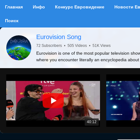
Главная
Инфо
Конкурс Евровидение
Новости Е
Поиск
Eurovision Song
72 Subscribers
•
505 Videos
•
51K Views
Eurovision is one of the most popular television show
where you encounter literally an encyclopedia about
40:12