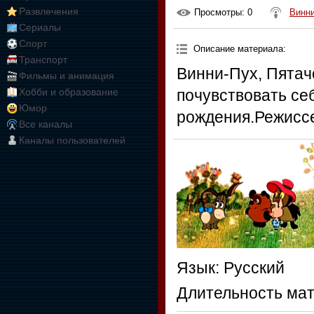
Развлечения
Просмотры
: 0
Винн
Сериалы
Спорт
Описание материала
:
Транспорт
Винни-Пух, Пятач
Фильмы и анимация
Хобби и образование
почувствовать се
Юмор
рождения.Режиссе
Все каналы
Каналы пользователей
Язык
: Русский
Длительность ма