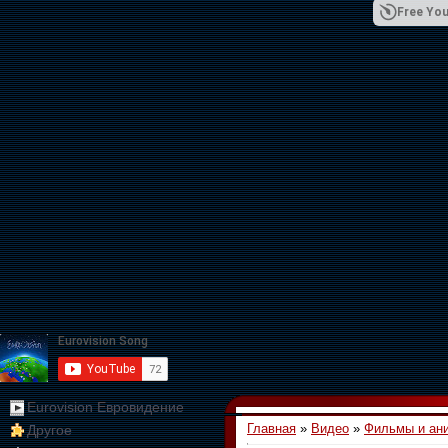
Free You
01:09:10
Eurovision Евровидение
Главная
»
Видео
»
Фильмы и ан
Другое