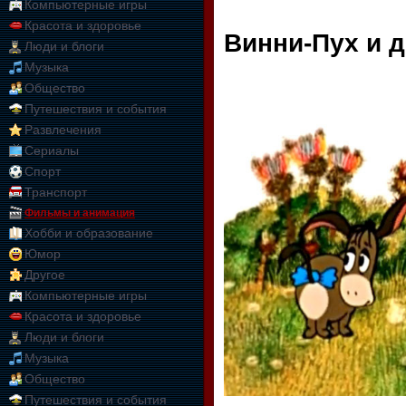
Компьютерные игры
Красота и здоровье
Винни-Пух и д
Люди и блоги
Музыка
Общество
Путешествия и события
Развлечения
Сериалы
Спорт
Транспорт
Фильмы и анимация
Хобби и образование
Юмор
Другое
Компьютерные игры
Красота и здоровье
Люди и блоги
Музыка
Общество
Путешествия и события