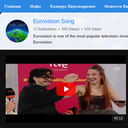
Главная
Инфо
Конкурс Евровидение
Новости Е
Eurovision Song
72 Subscribers
•
505 Videos
•
51K Views
Eurovision is one of the most popular television sho
Eurovision.
40:12