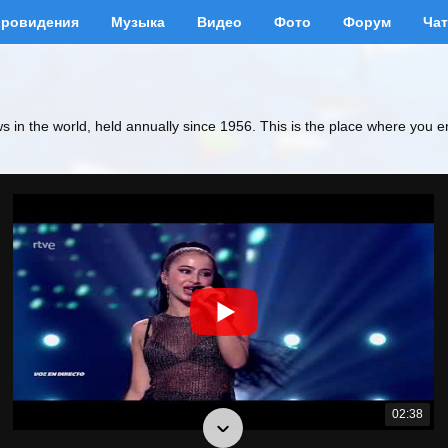
вровидения
Музыка
Видео
Фото
Форум
Чат
ws in the world, held annually since 1956. This is the place where you e
02:38