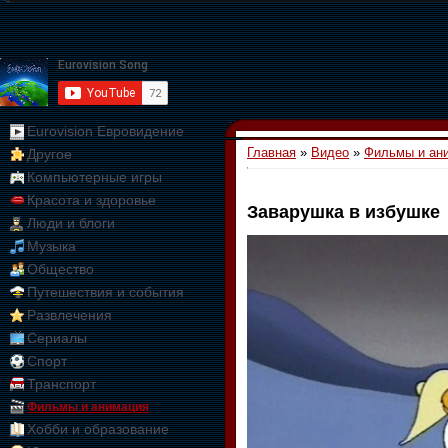
Eurovision Евровидение
Главная
»
Видео
»
Фильмы и ан
Другое
Компьютерные игры
Красота и здоровье
Заварушка в избушке
Люди и блоги
01:09:10
Музыка
Общество
Путешествия и события
Развлечения
Сериалы
Спорт
Транспорт
Фильмы и анимация
Хобби и образование