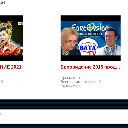
:54
НИЕ 2021
Евровидение 2016 продолжается! Россия возмущается и посылает
Просмотры:
:
0
Всего комментариев:
0
Рейтинг:
0.0