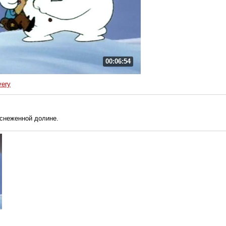
00:06:54
very
аснеженной долине.