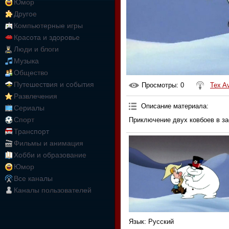
Юмор
Другое
Компьютерные игры
Красота и здоровье
Люди и блоги
Музыка
Общество
Путешествия и события
Просмотры
: 0
Tex A
Развлечения
Описание материала
:
Сериалы
Спорт
Приключение двух ковбоев в з
Транспорт
Фильмы и анимация
Хобби и образование
Юмор
Все каналы
Каналы пользователей
Язык
: Русский