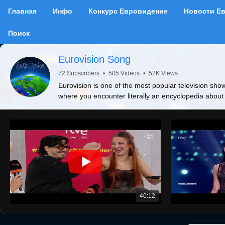
Главная
Инфо
Конкурс Евровидение
Новости Е
Поиск
Eurovision Song
72 Subscribers
•
505 Videos
•
52K Views
Eurovision is one of the most popular television show
where you encounter literally an encyclopedia about
40:12