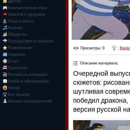
Другое
Компьютерные игры
Красота и здоровье
Люди и блоги
Музыка
Общество
Путешествия и события
Развлечения
Просмотры
: 0
Весёл
Сериалы
Спорт
Описание материала
:
Транспорт
Очередной выпуск
Фильмы и анимация
Хобби и образование
сюжетов: рисован
Юмор
шутливая совреме
Все каналы
победил дракона,
Каналы пользователей
версия русской на