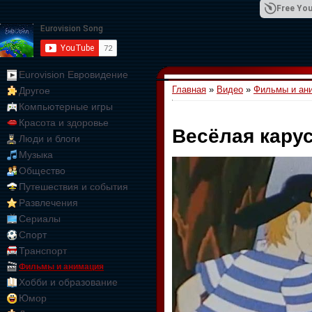
Free You
Eurovision Евровидение
Главная
»
Видео
»
Фильмы и ан
Другое
01:09:10
Компьютерные игры
Красота и здоровье
Весёлая кару
Люди и блоги
Музыка
Общество
Путешествия и события
Развлечения
Сериалы
Спорт
Транспорт
Фильмы и анимация
Хобби и образование
Юмор