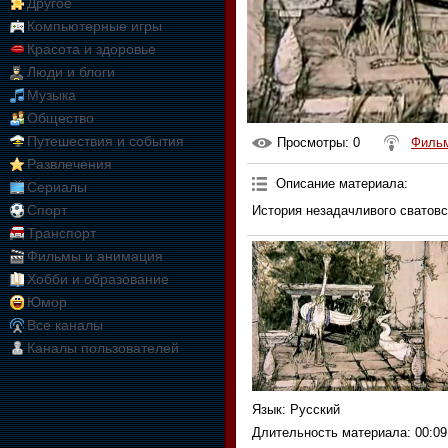
Другое
Компьютерные игры
Красота и здоровье
Люди и блоги
Музыка
Общество
Путешествия и события
Просмотры
: 0
Филь
Развлечения
Описание материала
:
Сериалы
Спорт
История незадачливого сватов
Транспорт
Фильмы и анимация
Хобби и образование
Юмор
Все каналы
Каналы пользователей
Язык
: Русский
Длительность материала
: 00:09