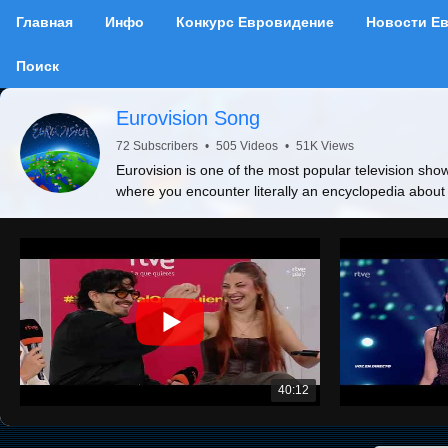
Главная
Инфо
Конкурс Евровидение
Новости Е
Поиск
Eurovision Song
72 Subscribers
•
505 Videos
•
51K Views
Eurovision is one of the most popular television show
where you encounter literally an encyclopedia about
40:12