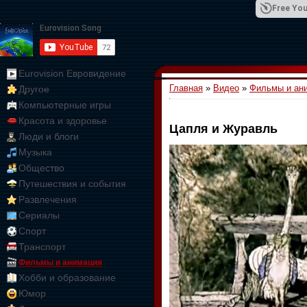
Free You
Eurovision Евровидение
Главная
»
Видео
»
Фильмы и ан
Другое
01:09:10
Компьютерные игры
Красота и здоровье
Цапля и Журавль
Люди и блоги
Музыка
Общество
Путешествия и события
Развлечения
Сериалы
Спорт
Транспорт
Фильмы и анимация
Хобби и образование
Юмор