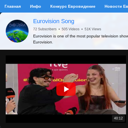
Главная
Инфо
Конкурс Евровидение
Новости Е
Eurovision Song
72 Subscribers
•
505 Videos
•
51K Views
Eurovision is one of the most popular television sho
Eurovision.
40:12