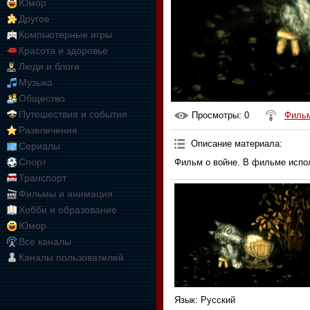
Юмор
Другое
Компьютерные игры
Красота и здоровье
Люди и блоги
Музыка
Общество
Путешествия и события
Просмотры
: 0
Филь
Развлечения
Описание материала
:
Сериалы
Спорт
Фильм о войне. В фильме испо
Транспорт
Фильмы и анимация
Хобби и образование
Юмор
Все каналы
Каналы пользователей
Язык
: Русский