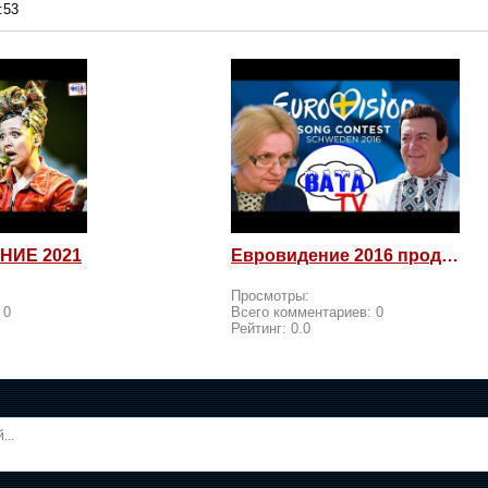
:53
НИЕ 2021
Евровидение 2016 продолжается! Россия возмущается и посылает
Просмотры:
:
0
Всего комментариев:
0
Рейтинг:
0.0