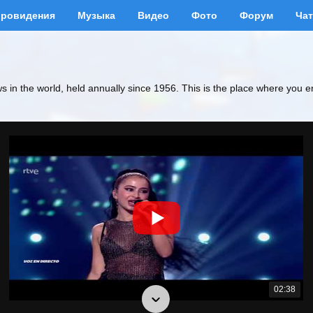
вровидения
Музыка
Видео
Фото
Форум
Чат
ws in the world, held annually since 1956. This is the place where you e
02:38