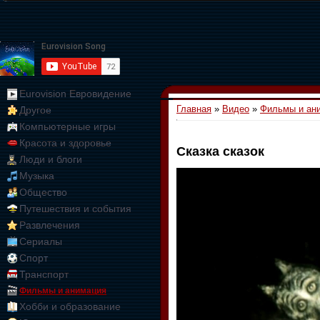
Eurovision Евровидение
Главная
»
Видео
»
Фильмы и ан
Другое
Компьютерные игры
Красота и здоровье
Сказка сказок
Люди и блоги
01:09:10
Музыка
Общество
Путешествия и события
Развлечения
Сериалы
Спорт
Транспорт
Фильмы и анимация
Хобби и образование