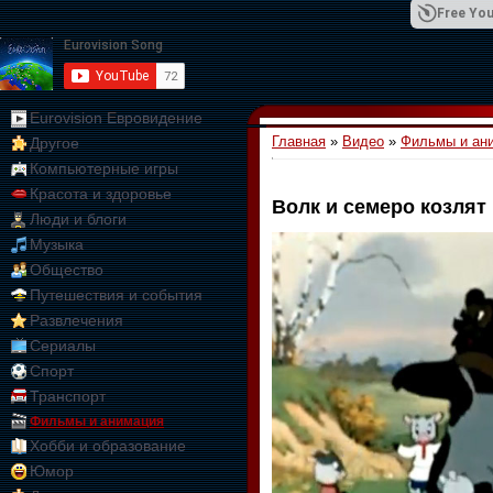
Free You
Eurovision Евровидение
Главная
»
Видео
»
Фильмы и ан
Другое
01:09:10
Компьютерные игры
Красота и здоровье
Волк и семеро козлят
Люди и блоги
Музыка
Общество
Путешествия и события
Развлечения
Сериалы
Спорт
Транспорт
Фильмы и анимация
Хобби и образование
Юмор