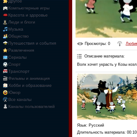
Другое
Компьютерные игры
Красота и здоровье
Люди и блоги
Музыка
Общество
Путешествия и события
Просмотры
: 0
Любим
Развлечения
Описание материала
:
Сериалы
Спорт
Волк хочет украсть у Козы козл
Транспорт
Фильмы и анимация
Хобби и образование
Юмор
Все каналы
Каналы пользователей
Язык
: Русский
Длительность материала
: 00:10