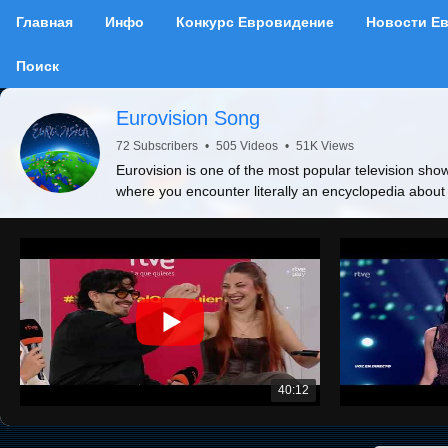
Главная
Инфо
Конкурс Евровидение
Новости Е
Поиск
Eurovision Song
72 Subscribers
•
505 Videos
•
51K Views
Eurovision is one of the most popular television show
where you encounter literally an encyclopedia about
40:12