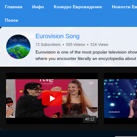
Главная
Инфо
Конкурс Евровидение
Новости Е
Поиск
Eurovision Song
72 Subscribers
•
505 Videos
•
51K Views
Eurovision is one of the most popular television show
where you encounter literally an encyclopedia about
40:12