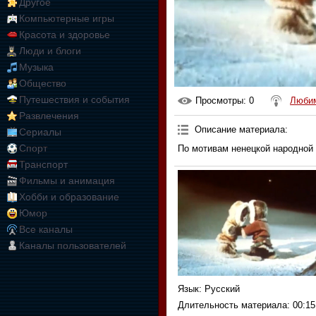
Другое
Компьютерные игры
Красота и здоровье
Люди и блоги
Музыка
Общество
Путешествия и события
Просмотры
: 0
Любим
Развлечения
Описание материала
:
Сериалы
Спорт
По мотивам ненецкой народной 
Транспорт
Фильмы и анимация
Хобби и образование
Юмор
Все каналы
Каналы пользователей
Язык
: Русский
Длительность материала
: 00:15