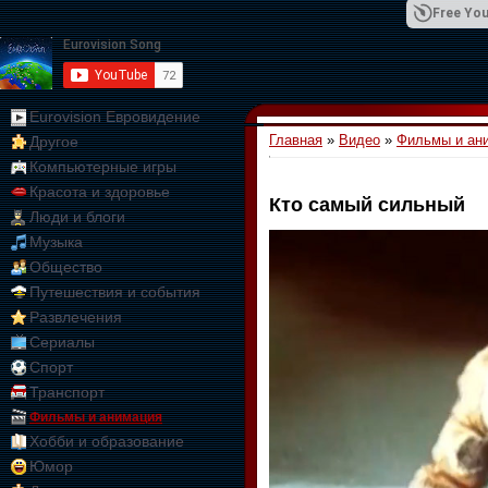
Free You
Eurovision Евровидение
Главная
»
Видео
»
Фильмы и ан
Другое
01:09:10
Компьютерные игры
Красота и здоровье
Кто самый сильный
Люди и блоги
Музыка
Общество
Путешествия и события
Развлечения
Сериалы
Спорт
Транспорт
Фильмы и анимация
Хобби и образование
Юмор