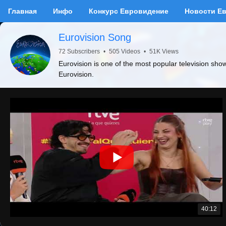
Главная
Инфо
Конкурс Евровидение
Новости Е
Eurovision Song
72 Subscribers
•
505 Videos
•
51K Views
Eurovision is one of the most popular television sho
Eurovision.
40:12