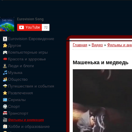
Eurovision Евровидение
Главная
»
Видео
»
Фильмы и ан
Другое
Компьютерные игры
Красота и здоровье
Машенька и медведь
Люди и блоги
01:09:10
Музыка
Общество
Путешествия и события
Развлечения
Сериалы
Спорт
Транспорт
Фильмы и анимация
Хобби и образование