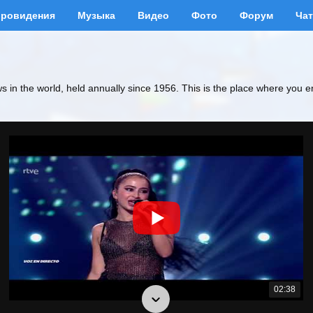
вровидения
Музыка
Видео
Фото
Форум
Чат
ws in the world, held annually since 1956. This is the place where you e
02:38