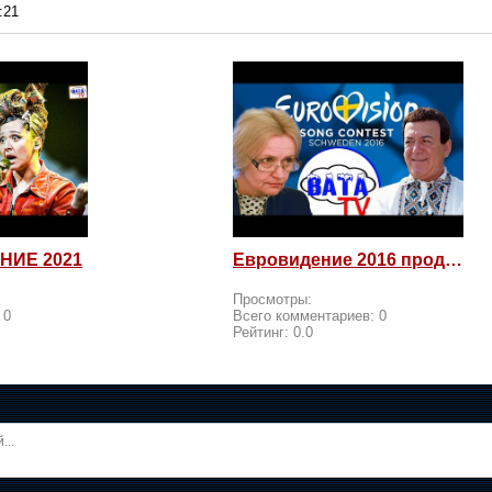
:21
НИЕ 2021
Евровидение 2016 продолжается! Россия возмущается и посылает
Просмотры:
:
0
Всего комментариев:
0
Рейтинг:
0.0