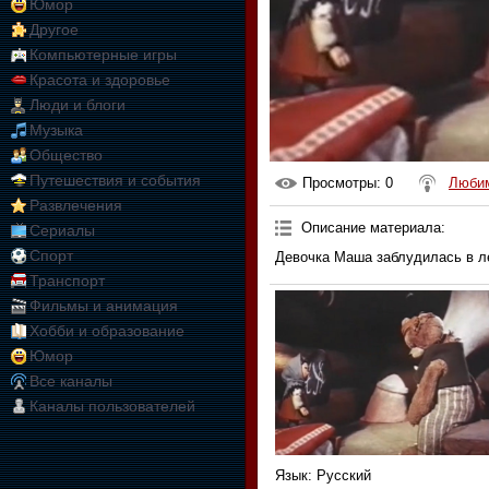
Юмор
Другое
Компьютерные игры
Красота и здоровье
Люди и блоги
Музыка
Общество
Путешествия и события
Просмотры
: 0
Любим
Развлечения
Описание материала
:
Сериалы
Спорт
Девочка Маша заблудилась в ле
Транспорт
Фильмы и анимация
Хобби и образование
Юмор
Все каналы
Каналы пользователей
Язык
: Русский