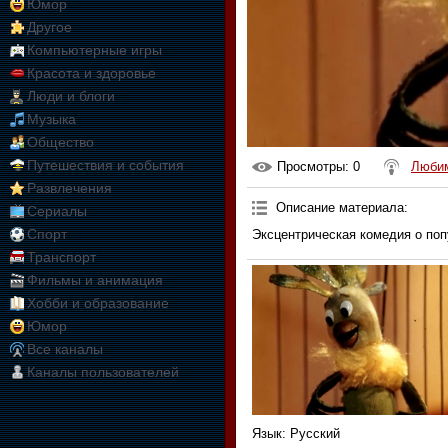
Юмор
Другое
Компьютерные игры
Красота и здоровье
Люди и блоги
Музыка
Общество
Путешествия и события
Просмотры
: 0
Любим
Развлечения
Описание материала
:
Сериалы
Спорт
Эксцентрическая комедия о поп
Транспорт
Фильмы и анимация
Хобби и образование
Юмор
Все каналы
Каналы пользователей
Язык
: Русский