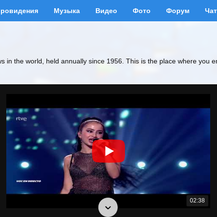
вровидения
Музыка
Видео
Фото
Форум
Чат
ws in the world, held annually since 1956. This is the place where you e
02:38