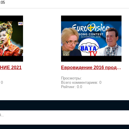
:05
НИЕ 2021
Евровидение 2016 продолжается! Россия возмущается и посылает
Просмотры:
:
0
Всего комментариев:
0
Рейтинг:
0.0