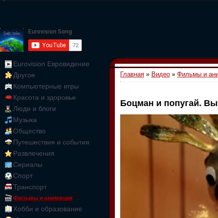
Eurovision Евровидение
Главная
»
Видео
»
Фильмы и ан
Другое
Компьютерные игры
Красота и здоровье
Боцман и попугай. Вы
Люди и блоги
01:09:10
Музыка
Общество
Путешествия и события
Развлечения
Сериалы
Спорт
Транспорт
Фильмы и анимация
Хобби и образование