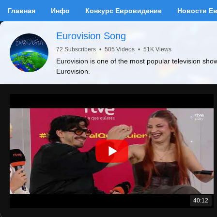
Главная
Инфо
Конкурс Евровидение
Новости Е
Eurovision Song
72 Subscribers
•
505 Videos
•
51K Views
Eurovision is one of the most popular television sho
Eurovision.
40:12