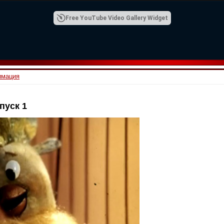
Free YouTube Video Gallery Widget
имация
пуск 1
00:42