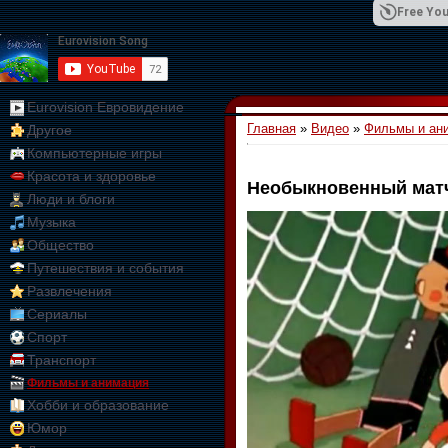
Free You
Eurovision Евровидение
Главная
»
Видео
»
Фильмы и ан
Другое
01:09:10
Компьютерные игры
Красота и здоровье
Необыкновенный мат
Люди и блоги
Музыка
Общество
Путешествия и события
Развлечения
Сериалы
Спорт
Транспорт
Фильмы и анимация
Хобби и образование
Юмор