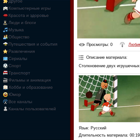
Другое
Компьютерные игры
Красота и здоровье
Люди и блоги
Музыка
Общество
Путешествия и события
Просмотры
: 0
Любим
Развлечения
Описание материала
:
Сериалы
Спорт
Столкновение двух игрушечных
Транспорт
Фильмы и анимация
Хобби и образование
Юмор
Все каналы
Каналы пользователей
Язык
: Русский
Длительность материала
: 00:19