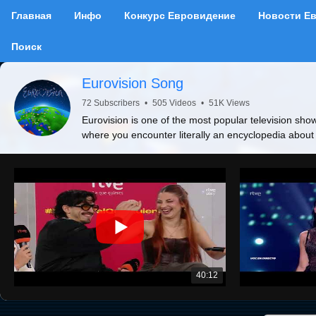
Главная
Инфо
Конкурс Евровидение
Новости Е
Поиск
Eurovision Song
72 Subscribers
•
505 Videos
•
51K Views
Eurovision is one of the most popular television show
where you encounter literally an encyclopedia about
40:12