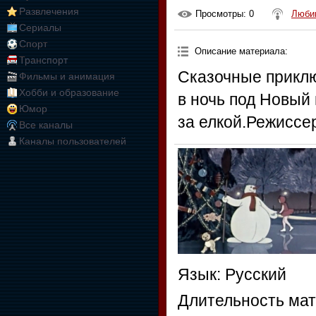
Развлечения
Просмотры
: 0
Любим
Сериалы
Спорт
Описание материала
:
Транспорт
Сказочные приклю
Фильмы и анимация
Хобби и образование
в ночь под Новый 
Юмор
за елкой.Режиссер
Все каналы
Каналы пользователей
Язык
: Русский
Длительность ма