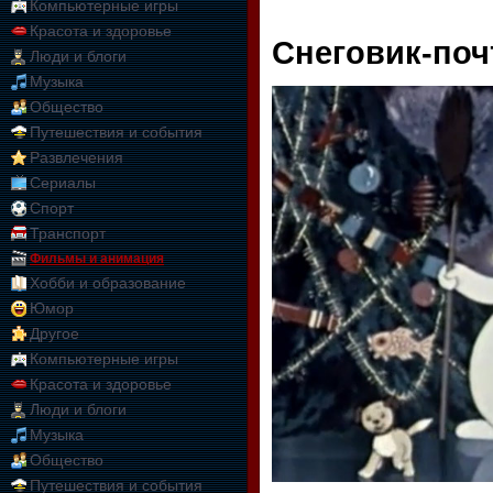
Компьютерные игры
Красота и здоровье
Снеговик-поч
Люди и блоги
Музыка
Общество
Путешествия и события
Развлечения
Сериалы
Спорт
Транспорт
Фильмы и анимация
Хобби и образование
Юмор
Другое
Компьютерные игры
Красота и здоровье
Люди и блоги
Музыка
Общество
Путешествия и события