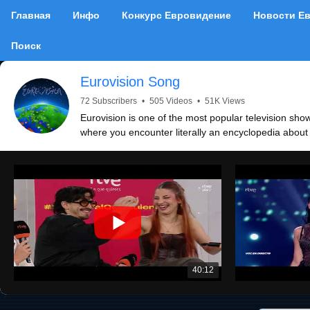
Главная
Инфо
Конкурс Евровидение
Новости Е
Поиск
Eurovision Song
72 Subscribers
•
505 Videos
•
51K Views
Eurovision is one of the most popular television show
where you encounter literally an encyclopedia about
40:12