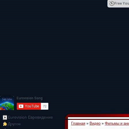
Free You
01:09:10
Eurovision Евровидение
Главная
»
Видео
»
Фильмы и ан
Другое