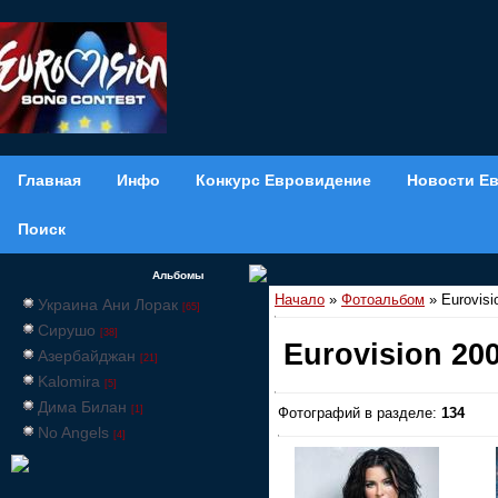
Главная
Инфо
Конкурс Евровидение
Новости Е
Поиск
Альбомы
Начало
»
Фотоальбом
» Eurovisi
Украина Ани Лорак
[65]
Сирушо
[38]
Eurovision 20
Азербайджан
[21]
Kalomira
[5]
Дима Билан
[1]
Фотографий в разделе:
134
No Angels
[4]