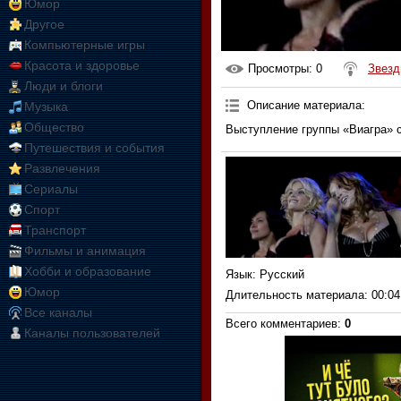
Юмор
Другое
Компьютерные игры
Красота и здоровье
Просмотры
: 0
Звезд
Люди и блоги
Описание материала
:
Музыка
Общество
Выступление группы «Виагра» 
Путешествия и события
Развлечения
Сериалы
Спорт
Транспорт
Фильмы и анимация
Хобби и образование
Язык
: Русский
Юмор
Длительность материала
: 00:04
Все каналы
Всего комментариев
:
0
Каналы пользователей