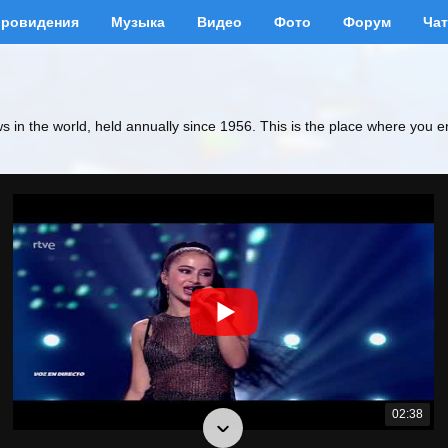
вровидения
Музыка
Видео
Фото
Форум
Чат
ws in the world, held annually since 1956. This is the place where you e
02:38