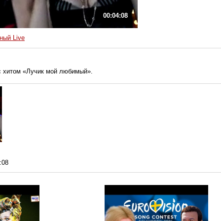
00:04:08
ный Live
с хитом «Лучик мой любимый».
:08