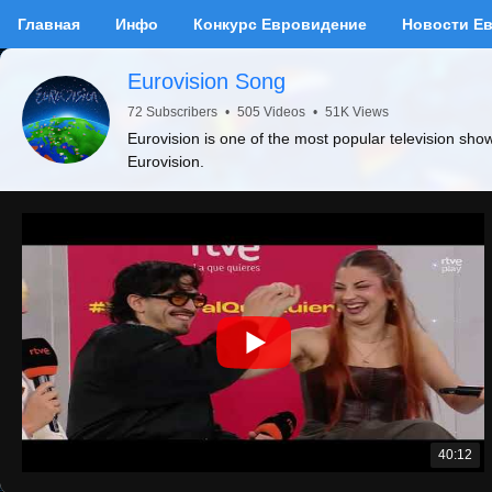
Главная
Инфо
Конкурс Евровидение
Новости Е
Eurovision Song
72 Subscribers
•
505 Videos
•
51K Views
Eurovision is one of the most popular television sho
Eurovision.
40:12