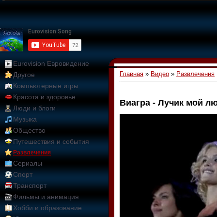
Eurovision Евровидение
Главная
»
Видео
»
Развлечения
Другое
Компьютерные игры
Красота и здоровье
Виагра - Лучик мой 
Люди и блоги
01:09:10
Музыка
Общество
Путешествия и события
Развлечения
Сериалы
Спорт
Транспорт
Фильмы и анимация
Хобби и образование