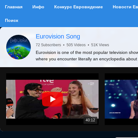
Главная
Инфо
Конкурс Евровидение
Новости Е
Поиск
Eurovision Song
72 Subscribers
•
505 Videos
•
51K Views
Eurovision is one of the most popular television show
where you encounter literally an encyclopedia about
40:12