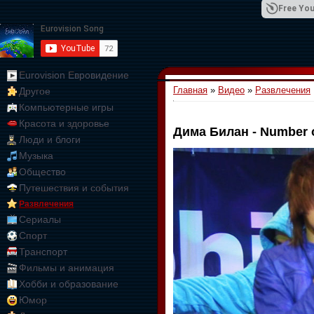
Free You
Eurovision Евровидение
Главная
»
Видео
»
Развлечения
Другое
01:09:10
Компьютерные игры
Красота и здоровье
Дима Билан - Number 
Люди и блоги
Музыка
Общество
Путешествия и события
Развлечения
Сериалы
Спорт
Транспорт
Фильмы и анимация
Хобби и образование
Юмор