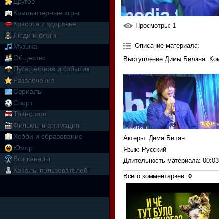
Другое
Компьютерные игры
Красота и здоровье
Просмотры
: 1
Люди и блоги
Описание материала
:
Музыка
Общество
Выступление Димы Билана. Ком
Путешествия и события
Развлечения
Сериалы
Спорт
Транспорт
Фильмы и анимация
Хобби и образование
Актеры
: Дима Билан
Юмор
Язык
: Русский
Все каналы
Длительность материала
: 00:03
Каналы пользователей
Всего комментариев
:
0