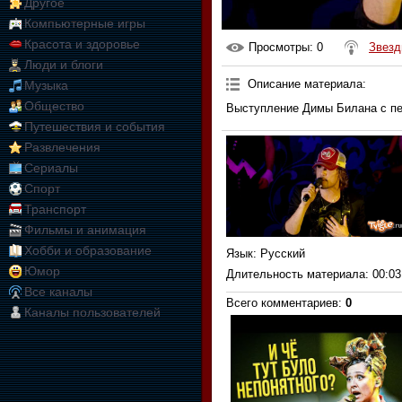
Другое
Компьютерные игры
Красота и здоровье
Просмотры
: 0
Звезд
Люди и блоги
Описание материала
:
Музыка
Общество
Выступление Димы Билана с пе
Путешествия и события
Развлечения
Сериалы
Спорт
Транспорт
Фильмы и анимация
Хобби и образование
Язык
: Русский
Юмор
Длительность материала
: 00:03
Все каналы
Всего комментариев
:
0
Каналы пользователей