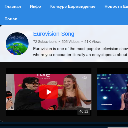
Главная
Инфо
Конкурс Евровидение
Новости Е
Поиск
Eurovision Song
72 Subscribers
•
505 Videos
•
51K Views
Eurovision is one of the most popular television show
where you encounter literally an encyclopedia about
40:12