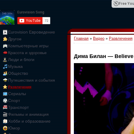
Free You
Eurovision Евровидение
Главная
»
Видео
»
Развлечения
Другое
01:09:10
Компьютерные игры
Красота и здоровье
Дима Билан — Believe
Люди и блоги
Музыка
Общество
Путешествия и события
Развлечения
Сериалы
Спорт
Транспорт
Фильмы и анимация
Хобби и образование
Юмор