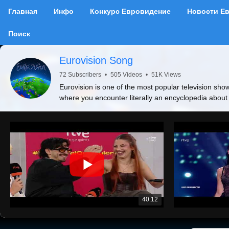
Главная
Инфо
Конкурс Евровидение
Новости Е
Поиск
Eurovision Song
72 Subscribers
•
505 Videos
•
51K Views
Eurovision is one of the most popular television show
where you encounter literally an encyclopedia about
40:12