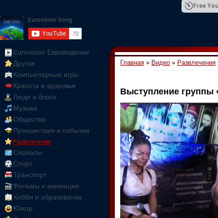
Free You
Eurovision Евровидение
Главная
»
Видео
»
Развлечения
Другое
01:09:10
Компьютерные игры
Красота и здоровье
Выступление группы 
Люди и блоги
Музыка
Общество
Путешествия и события
Развлечения
Сериалы
Спорт
Транспорт
Фильмы и анимация
Хобби и образование
Юмор