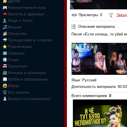
Другое
Компьютерные игры
Красота и здоровье
Просмотры
: 0
Звезд
Люди и блоги
Описание материала
:
Музыка
Общество
Песня «Если хочешь, то убей м
Путешествия и события
Развлечения
Сериалы
Спорт
Транспорт
Фильмы и анимация
Хобби и образование
Язык
: Русский
Юмор
Длительность материала
: 00:03
Все каналы
Всего комментариев
:
0
Каналы пользователей