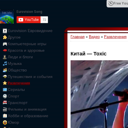
Free You
Eurovision Евровидение
Главная
»
Видео
»
Развлечения
Другое
01:09:10
Компьютерные игры
Красота и здоровье
Китай — Toxic
Люди и блоги
Музыка
Общество
Путешествия и события
Развлечения
Сериалы
Спорт
Транспорт
Фильмы и анимация
Хобби и образование
Юмор