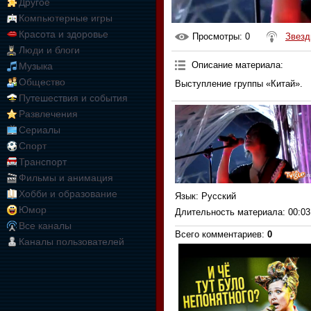
Другое
Компьютерные игры
Красота и здоровье
Просмотры
: 0
Звезд
Люди и блоги
Описание материала
:
Музыка
Общество
Выступление группы «Китай».
Путешествия и события
Развлечения
Сериалы
Спорт
Транспорт
Фильмы и анимация
Хобби и образование
Язык
: Русский
Юмор
Длительность материала
: 00:03
Все каналы
Всего комментариев
:
0
Каналы пользователей