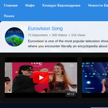
Главная
Инфо
Конкурс Евровидение
Новости Е
Поиск
Eurovision Song
72 Subscribers
•
505 Videos
•
51K Views
Eurovision is one of the most popular television show
where you encounter literally an encyclopedia about
40:12