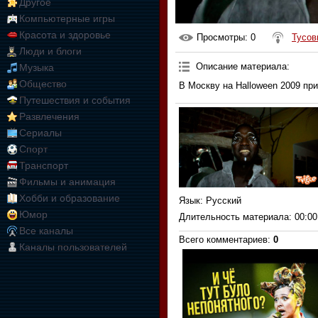
Другое
Компьютерные игры
Красота и здоровье
Просмотры
: 0
Тусов
Люди и блоги
Описание материала
:
Музыка
Общество
В Москву на Halloween 2009 пр
Путешествия и события
Развлечения
Сериалы
Спорт
Транспорт
Фильмы и анимация
Хобби и образование
Язык
: Русский
Юмор
Длительность материала
: 00:00
Все каналы
Всего комментариев
:
0
Каналы пользователей