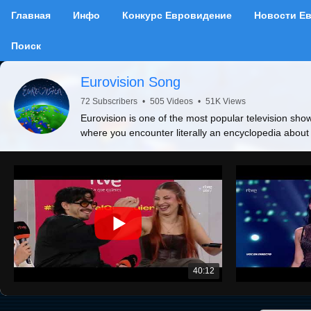
Главная
Инфо
Конкурс Евровидение
Новости Е
Поиск
Eurovision Song
72 Subscribers
•
505 Videos
•
51K Views
Eurovision is one of the most popular television show
where you encounter literally an encyclopedia about
40:12