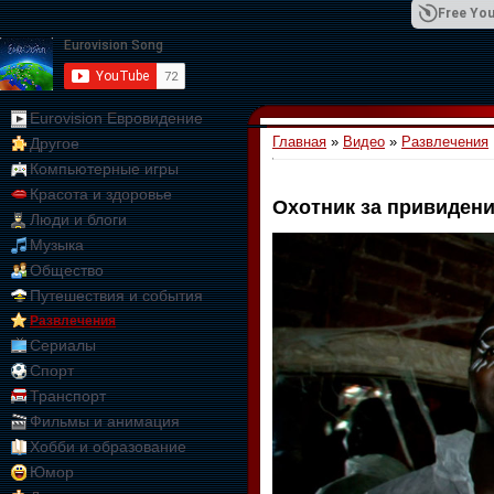
Free You
Eurovision Евровидение
Главная
»
Видео
»
Развлечения
Другое
01:09:10
Компьютерные игры
Красота и здоровье
Охотник за привиден
Люди и блоги
Музыка
Общество
Путешествия и события
Развлечения
Сериалы
Спорт
Транспорт
Фильмы и анимация
Хобби и образование
Юмор