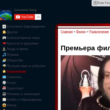
Free You
Eurovision Евровидение
Главная
»
Видео
»
Развлечения
Другое
01:09:10
Компьютерные игры
Красота и здоровье
Премьера фил
Люди и блоги
Музыка
Общество
Путешествия и события
Развлечения
Сериалы
Спорт
Транспорт
Фильмы и анимация
Хобби и образование
Юмор