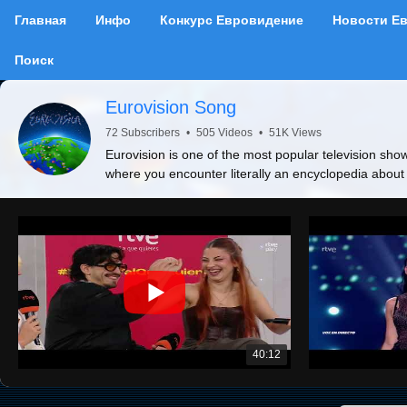
Главная
Инфо
Конкурс Евровидение
Новости Е
Поиск
Eurovision Song
72 Subscribers
•
505 Videos
•
51K Views
Eurovision is one of the most popular television show
where you encounter literally an encyclopedia about
40:12