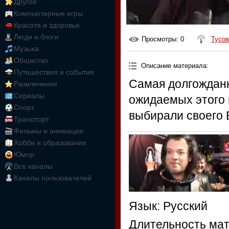
Другое
Компьютерные игры
Красота и здоровье
Люди и блоги
Просмотры
: 0
Тусов
Музыка
Общество
Описание материала
:
Путешествия и события
Cамая долгожданн
Развлечения
Сериалы
ожидаемых этого 
Спорт
выбирали своего 
Транспорт
Фильмы и анимация
Хобби и образование
Юмор
Все каналы
Каналы пользователей
Язык
: Русский
Длительность ма