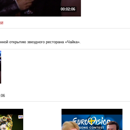
00:02:06
ки
нной открытию звездного ресторана «Чайка».
:06