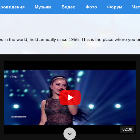
вровидения
Музыка
Видео
Фото
Форум
Чат
ws in the world, held annually since 1956. This is the place where you e
02:38