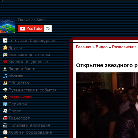
Eurovision Евровидение
Главная
»
Видео
»
Развлечения
Другое
Компьютерные игры
Красота и здоровье
Открытие звездного р
Люди и блоги
01:09:10
Музыка
Общество
Путешествия и события
Развлечения
Сериалы
Спорт
Транспорт
Фильмы и анимация
Хобби и образование