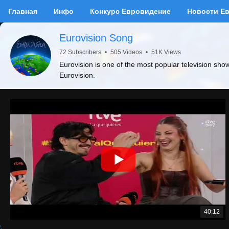
Главная
Инфо
Конкурс Евровидение
Новости Е
Eurovision Song
72 Subscribers
•
505 Videos
•
51K Views
Eurovision is one of the most popular television sho
Eurovision.
40:12