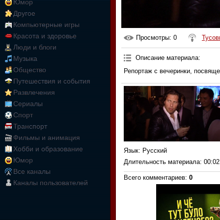
Юмор
Другое
Компьютерные игры
Красота и здоровье
Просмотры
: 0
Тусов
Люди и блоги
Описание материала
:
Музыка
Общество
Репортаж с вечеринки, посвяще
Путешествия и события
Развлечения
Сериалы
Спорт
Транспорт
Фильмы и анимация
Хобби и образование
Язык
: Русский
Юмор
Длительность материала
: 00:02
Все каналы
Всего комментариев
:
0
Каналы пользователей