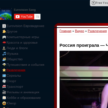
Free You
Eurovision Евровидение
Главная
»
Видео
»
Развлечения
Другое
01:09:10
Компьютерные игры
Красота и здоровье
Россия проиграла — 
Люди и блоги
Музыка
Общество
Путешествия и события
Развлечения
Сериалы
Спорт
Транспорт
Фильмы и анимация
Хобби и образование
Юмор