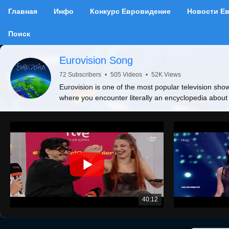
Главная
Инфо
Конкурс Евровидение
Новости Е
Поиск
Eurovision Song
72 Subscribers
•
505 Videos
•
52K Views
Eurovision is one of the most popular television show
where you encounter literally an encyclopedia about
40:12