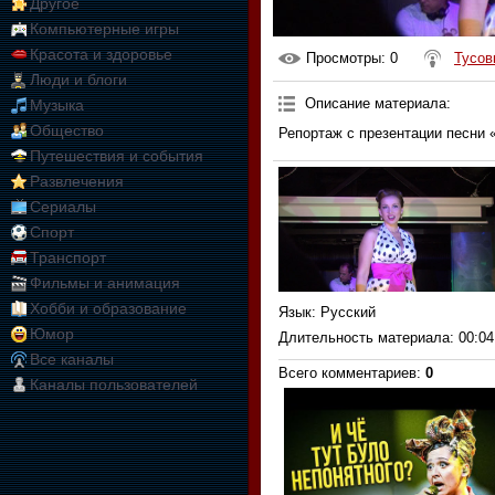
Другое
Компьютерные игры
Красота и здоровье
Просмотры
: 0
Тусов
Люди и блоги
Описание материала
:
Музыка
Общество
Репортаж с презентации песни
Путешествия и события
Развлечения
Сериалы
Спорт
Транспорт
Фильмы и анимация
Хобби и образование
Язык
: Русский
Юмор
Длительность материала
: 00:04
Все каналы
Всего комментариев
:
0
Каналы пользователей