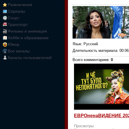
Развлечения
Сериалы
Спорт
Транспорт
Фильмы и анимация
Хобби и образование
Язык
: Русский
Юмор
Длительность материала
: 00:06
Все каналы
Каналы пользователей
Всего комментариев
:
0
ЕВРОненаВИДЕНИЕ 20
Просмотры: