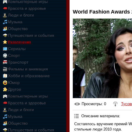
Компьютерные игры
Красота и здоровье
World Fashion Awards 
Люди и блоги
Музыка
Общество
Путешествия и события
Развлечения
Сериалы
Спорт
Транспорт
Фильмы и анимация
Хобби и образование
Юмор
Другое
Компьютерные игры
Красота и здоровье
Просмотры
: 0
Тусов
Люди и блоги
Описание материала
:
Музыка
Общество
Состаялось вручение премий Wo
стильные люди 2010 года.
Путешествия и события