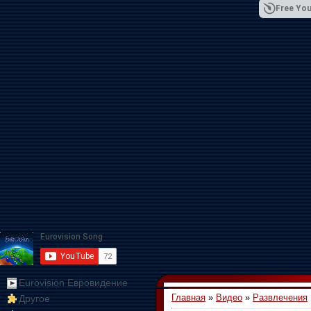
Free You
01:09:10
Eurovision Евровидение
Главная
»
Видео
»
Развлечения
Другое