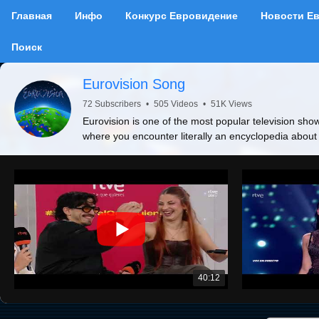
Главная
Инфо
Конкурс Евровидение
Новости Е
Поиск
Eurovision Song
72 Subscribers
•
505 Videos
•
51K Views
Eurovision is one of the most popular television show
where you encounter literally an encyclopedia about
40:12