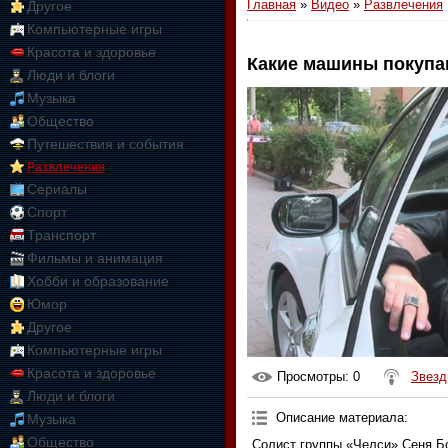
Главная
»
Видео
»
Развлечения
Другое
Компьютерные игры
Красота и здоровье
Какие машины покупа
Люди и блоги
01:09:10
Музыка
Общество
Путешествия и события
Развлечения
Сериалы
Спорт
Транспорт
Фильмы и анимация
Хобби и образование
Юмор
Другое
Компьютерные игры
Красота и здоровье
Просмотры
: 0
Звезд
Люди и блоги
Описание материала
:
Музыка
Общество
Солист группы «Челси» Сеня Бо