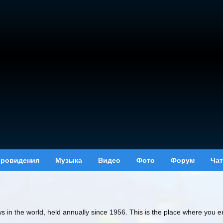
вровидения
Музыка
Видео
Фото
Форум
Чат
ws in the world, held annually since 1956. This is the place where you e