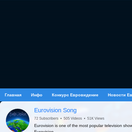
Главная
Инфо
Конкурс Евровидение
Новости Е
Eurovision Song
72 Subscribers
•
505 Videos
•
51K Views
Eurovision is one of the most popular television sho
Eurovision.