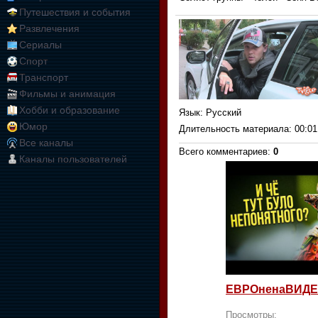
Путешествия и события
Развлечения
Сериалы
Спорт
Транспорт
Фильмы и анимация
Хобби и образование
Язык
: Русский
Юмор
Длительность материала
: 00:01
Все каналы
Всего комментариев
:
0
Каналы пользователей
ЕВРОненаВИДЕ
Просмотры: