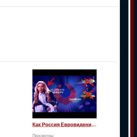
Как Россия Евровидение на жалость берет
Просмотры: