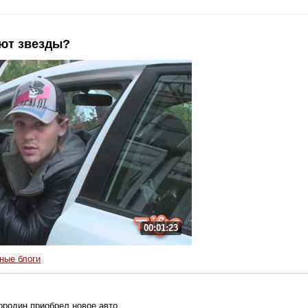
ют звезды?
00:42
00:01:23
ные блоги
родин приобрел новое авто.