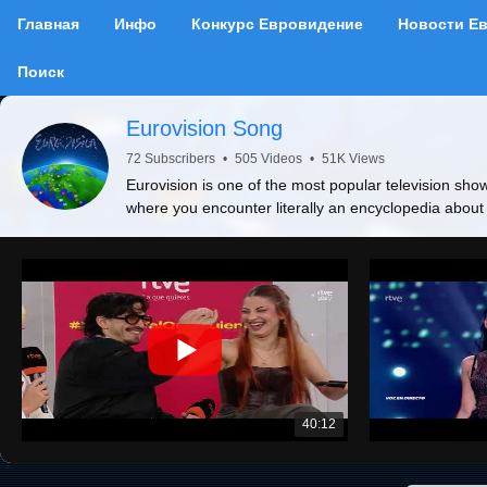
Главная
Инфо
Конкурс Евровидение
Новости Е
Поиск
Eurovision Song
72 Subscribers
•
505 Videos
•
51K Views
Eurovision is one of the most popular television show
where you encounter literally an encyclopedia about
40:12