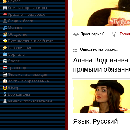
Другое
Компьютерные игры
Красота и здоровье
Люди и блоги
Музыка
Общество
Просмотры
: 0
Голая
Путешествия и события
Развлечения
Описание материала
:
Сериалы
Алена Водонаева 
Спорт
Транспорт
прямыми обязанно
Фильмы и анимация
Хобби и образование
Юмор
Все каналы
Каналы пользователей
Язык
: Русский