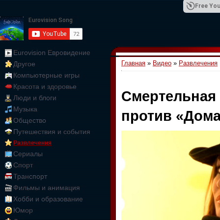
Free You
Eurovision Евровидение
Главная
»
Видео
»
Развлечения
Другое
01:09:10
Компьютерные игры
Красота и здоровье
Смертельная 
Люди и блоги
Музыка
против «Дома
Общество
Путешествия и события
Развлечения
Сериалы
Спорт
Транспорт
Фильмы и анимация
Хобби и образование
Юмор