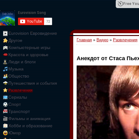
Free You
Eurovision Евровидение
Главная
»
Видео
»
Развлечения
Другое
01:09:10
Компьютерные игры
Красота и здоровье
Анекдот от Стаса Пье
Люди и блоги
Музыка
Общество
Путешествия и события
Развлечения
Сериалы
Спорт
Транспорт
Фильмы и анимация
Хобби и образование
Юмор