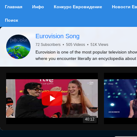
Главная
Инфо
Конкурс Евровидение
Новости Е
Поиск
Eurovision Song
72 Subscribers
•
505 Videos
•
51K Views
Eurovision is one of the most popular television show
where you encounter literally an encyclopedia about
40:12