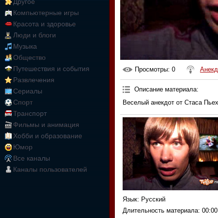
Другое
Компьютерные игры
Красота и здоровье
Люди и блоги
Музыка
Общество
Путешествия и события
Просмотры
: 0
Анекд
Развлечения
Описание материала
:
Сериалы
Спорт
Веселый анекдот от Стаса Пьехи
Транспорт
Фильмы и анимация
Хобби и образование
Юмор
Все каналы
Каналы пользователей
Язык
: Русский
Длительность материала
: 00:00