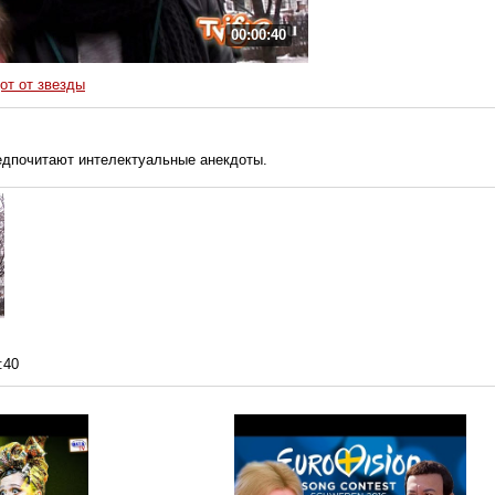
00:00:40
от от звезды
едпочитают интелектуальные анекдоты.
:40