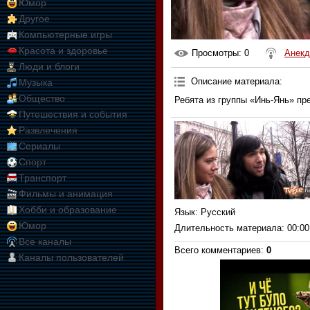
Юмор
Другое
Компьютерные игры
Красота и здоровье
Просмотры
: 0
Анекд
Люди и блоги
Описание материала
:
Музыка
Общество
Ребята из группы «Инь-Янь» пр
Путешествия и события
Развлечения
Сериалы
Спорт
Транспорт
Фильмы и анимация
Хобби и образование
Язык
: Русский
Юмор
Длительность материала
: 00:00
Все каналы
Всего комментариев
:
0
Каналы пользователей