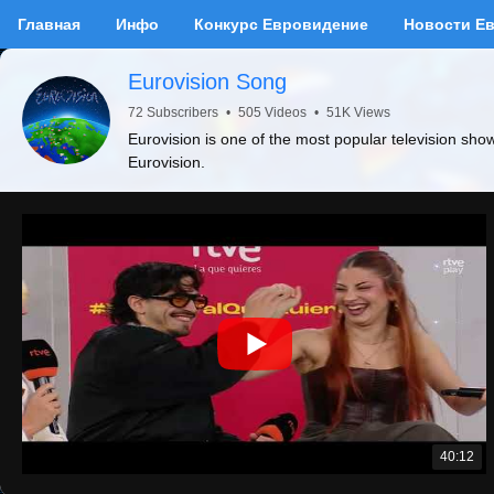
Главная
Инфо
Конкурс Евровидение
Новости Е
Eurovision Song
72 Subscribers
•
505 Videos
•
51K Views
Eurovision is one of the most popular television sho
Eurovision.
40:12