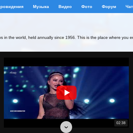
вровидения
Музыка
Видео
Фото
Форум
Чат
ws in the world, held annually since 1956. This is the place where you e
02:38