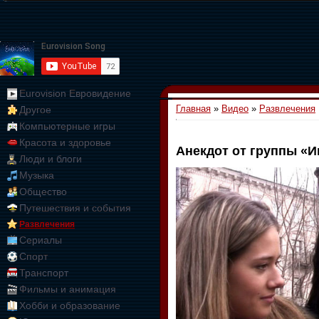
Eurovision Евровидение
Главная
»
Видео
»
Развлечения
Другое
Компьютерные игры
Красота и здоровье
Анекдот от группы «И
Люди и блоги
01:09:10
Музыка
Общество
Путешествия и события
Развлечения
Сериалы
Спорт
Транспорт
Фильмы и анимация
Хобби и образование