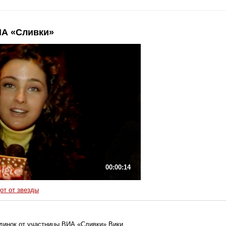
ИА «Сливки»
00:42
00:00:14
от от звезды
динок от участницы ВИА «Сливки» Вики.