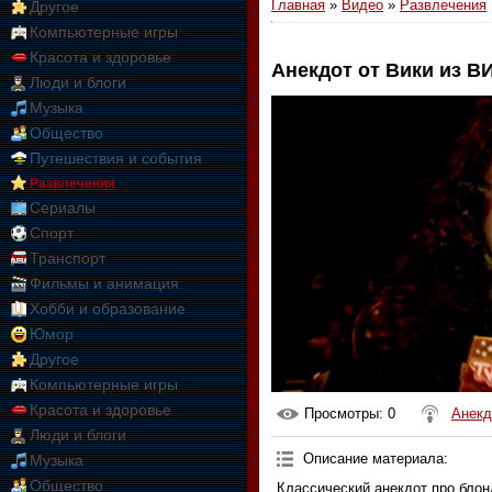
Главная
»
Видео
»
Развлечения
Другое
Компьютерные игры
Красота и здоровье
Анекдот от Вики из В
Люди и блоги
01:09:10
Музыка
Общество
Путешествия и события
Развлечения
Сериалы
Спорт
Транспорт
Фильмы и анимация
Хобби и образование
Юмор
Другое
Компьютерные игры
Красота и здоровье
Просмотры
: 0
Анекд
Люди и блоги
Описание материала
:
Музыка
Общество
Классический анекдот про блон