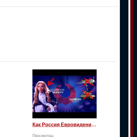
Как Россия Евровидение на жалость берет
Просмотры: