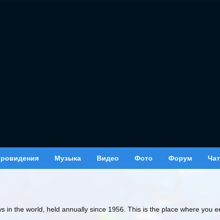
вровидения
Музыка
Видео
Фото
Форум
Чат
ws in the world, held annually since 1956. This is the place where you e