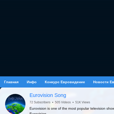
Главная
Инфо
Конкурс Евровидение
Новости Е
Eurovision Song
72 Subscribers
•
505 Videos
•
51K Views
Eurovision is one of the most popular television sho
Eurovision.