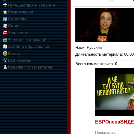
Путешествия и события
Развлечения
Сериалы
Спорт
Транспорт
Фильмы и анимация
Хобби и образование
Язык
: Русский
Юмор
Длительность материала
: 00:00
Все каналы
Всего комментариев
:
0
Каналы пользователей
ЕВРОненаВИДЕ
Просмотры: