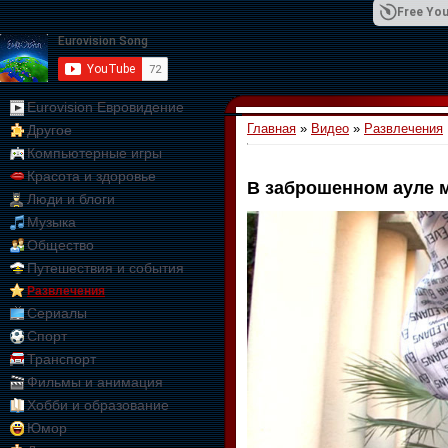
Free You
Eurovision Евровидение
Главная
»
Видео
»
Развлечения
Другое
01:09:10
Компьютерные игры
Красота и здоровье
В заброшенном ауле м
Люди и блоги
Музыка
Общество
Путешествия и события
Развлечения
Сериалы
Спорт
Транспорт
Фильмы и анимация
Хобби и образование
Юмор