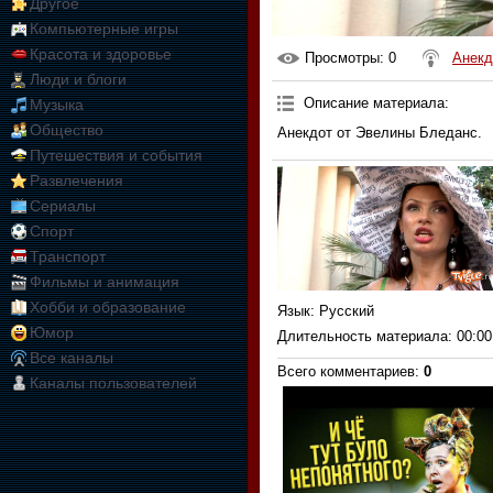
Другое
Компьютерные игры
Красота и здоровье
Просмотры
: 0
Анекд
Люди и блоги
Описание материала
:
Музыка
Общество
Анекдот от Эвелины Бледанс.
Путешествия и события
Развлечения
Сериалы
Спорт
Транспорт
Фильмы и анимация
Хобби и образование
Язык
: Русский
Юмор
Длительность материала
: 00:00
Все каналы
Всего комментариев
:
0
Каналы пользователей