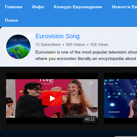
Главная
Инфо
Конкурс Евровидение
Новости Е
Поиск
Eurovision Song
72 Subscribers
•
505 Videos
•
51K Views
Eurovision is one of the most popular television show
where you encounter literally an encyclopedia about
40:12