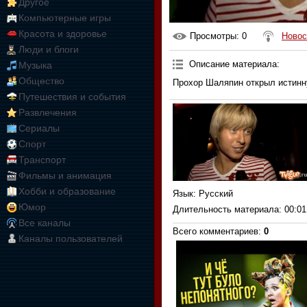
Другое
Компьютерные игры
Красота и здоровье
Просмотры
: 0
Новос
Люди и блоги
Описание материала
:
Музыка
Общество
Прохор Шаляпин открыл истинн
Путешествия и события
Развлечения
Сериалы
Спорт
Транспорт
Фильмы и анимация
Хобби и образование
Язык
: Русский
Юмор
Длительность материала
: 00:01
Все каналы
Всего комментариев
:
0
Каналы пользователей