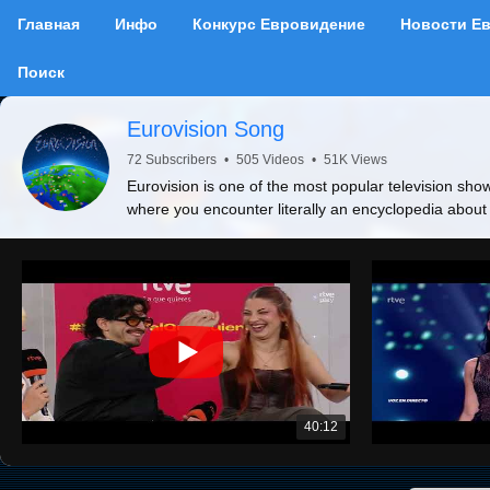
Главная
Инфо
Конкурс Евровидение
Новости Е
Поиск
Eurovision Song
72 Subscribers
•
505 Videos
•
51K Views
Eurovision is one of the most popular television show
where you encounter literally an encyclopedia about
40:12