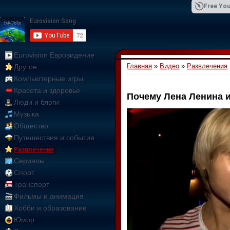
Free You
Eurovision Евровидение
Главная
»
Видео
»
Развлечения
Другое
01:09:10
Компьютерные игры
Красота и здоровье
Почему Лена Ленина 
Люди и блоги
Музыка
Общество
Путешествия и события
Развлечения
Сериалы
Спорт
Транспорт
Фильмы и анимация
Хобби и образование
Юмор