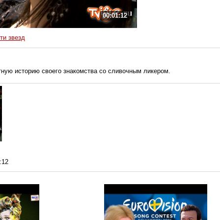
00:01:12
ти звезд
тную историю своего знакомства со сливочным ликером.
:12