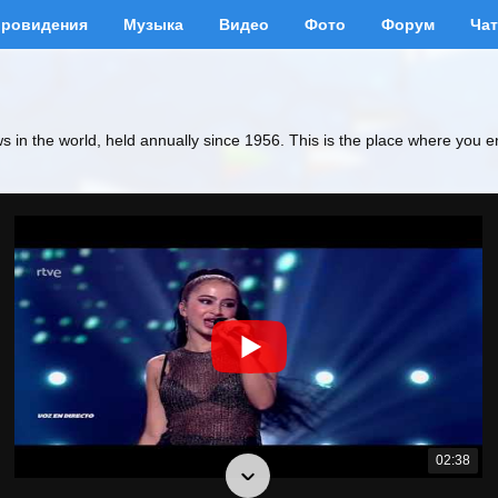
вровидения
Музыка
Видео
Фото
Форум
Чат
ws in the world, held annually since 1956. This is the place where you e
02:38