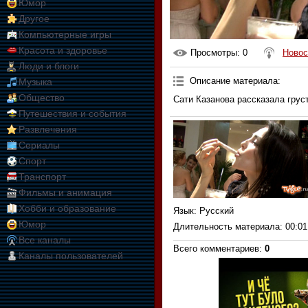
Юмор
Другое
Компьютерные игры
Красота и здоровье
Просмотры
: 0
Новос
Люди и блоги
Описание материала
:
Музыка
Общество
Сати Казанова рассказала грус
Путешествия и события
Развлечения
Сериалы
Спорт
Транспорт
Фильмы и анимация
Хобби и образование
Язык
: Русский
Юмор
Длительность материала
: 00:01
Все каналы
Всего комментариев
:
0
Каналы пользователей