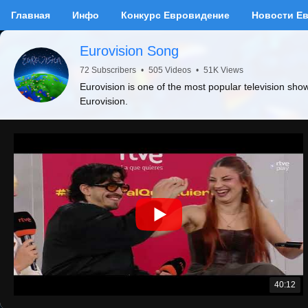
Главная
Инфо
Конкурс Евровидение
Новости Е
Eurovision Song
72 Subscribers
•
505 Videos
•
51K Views
Eurovision is one of the most popular television sho
Eurovision.
40:12