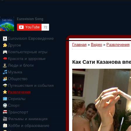
Eurovision Евровидение
Главная
»
Видео
»
Развлечения
Другое
Компьютерные игры
Красота и здоровье
Как Сати Казанова вп
Люди и блоги
01:09:10
Музыка
Общество
Путешествия и события
Развлечения
Сериалы
Спорт
Транспорт
Фильмы и анимация
Хобби и образование