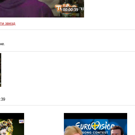
00:00:39
ти звезд
не.
:39