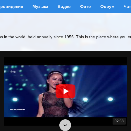
вровидения
Музыка
Видео
Фото
Форум
Чат
ws in the world, held annually since 1956. This is the place where you e
02:38