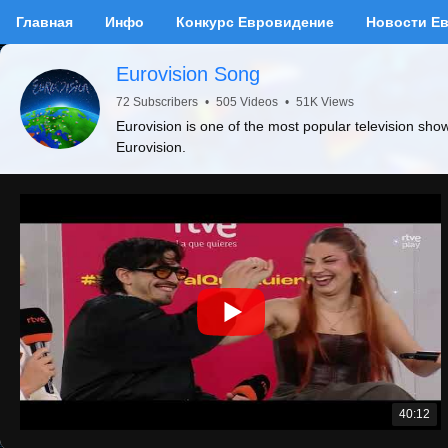
Главная
Инфо
Конкурс Евровидение
Новости Е
Eurovision Song
72 Subscribers
•
505 Videos
•
51K Views
Eurovision is one of the most popular television sho
Eurovision.
40:12