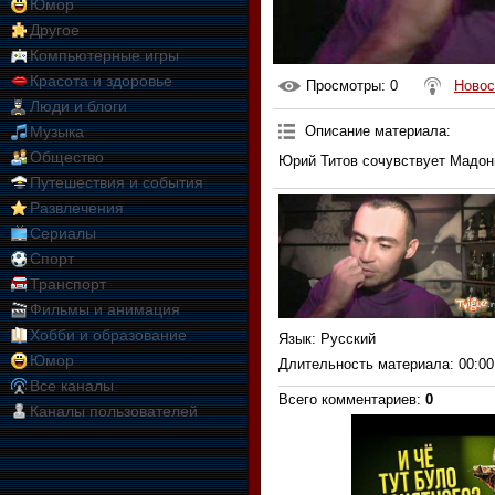
Юмор
Другое
Компьютерные игры
Красота и здоровье
Просмотры
: 0
Новос
Люди и блоги
Описание материала
:
Музыка
Общество
Юрий Титов сочувствует Мадон
Путешествия и события
Развлечения
Сериалы
Спорт
Транспорт
Фильмы и анимация
Хобби и образование
Язык
: Русский
Юмор
Длительность материала
: 00:00
Все каналы
Всего комментариев
:
0
Каналы пользователей