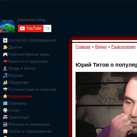
Eurovision Евровидение
Главная
»
Видео
»
Развлечения
Другое
Компьютерные игры
Красота и здоровье
Юрий Титов о популяр
Люди и блоги
01:09:10
Музыка
Общество
Путешествия и события
Развлечения
Сериалы
Спорт
Транспорт
Фильмы и анимация
Хобби и образование