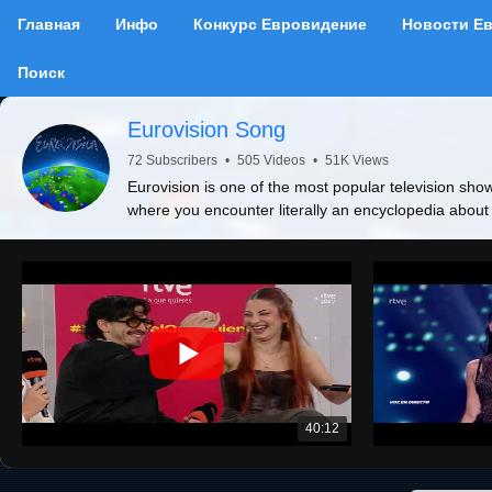
Главная
Инфо
Конкурс Евровидение
Новости Е
Поиск
Eurovision Song
72 Subscribers
•
505 Videos
•
51K Views
Eurovision is one of the most popular television show
where you encounter literally an encyclopedia about
40:12