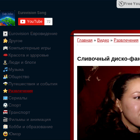
Free You
Eurovision Евровидение
Главная
»
Видео
»
Развлечения
Другое
01:09:10
Компьютерные игры
Красота и здоровье
Сливочный диско-фа
Люди и блоги
Музыка
Общество
Путешествия и события
Развлечения
Сериалы
Спорт
Транспорт
Фильмы и анимация
Хобби и образование
Юмор