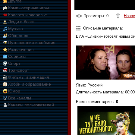
Другое
Компьютерные игры
Красота и здоровье
Просмотры
: 0
Новос
Люди и блоги
Описание материала
:
Музыка
Общество
ВИА «Сливки» готовят новый хи
Путешествия и события
Развлечения
Сериалы
Спорт
Транспорт
Фильмы и анимация
Хобби и образование
Язык
: Русский
Юмор
Длительность материала
: 00:00
Все каналы
Всего комментариев
:
0
Каналы пользователей