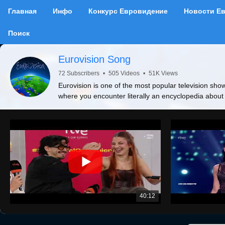
Главная
Инфо
Конкурс Евровидение
Новости Е
Поиск
Eurovision Song
72 Subscribers
•
505 Videos
•
51K Views
Eurovision is one of the most popular television show
where you encounter literally an encyclopedia about
40:12