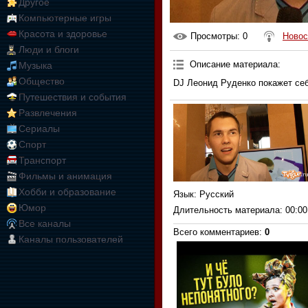
Другое
Компьютерные игры
Красота и здоровье
Просмотры
: 0
Новос
Люди и блоги
Описание материала
:
Музыка
Общество
DJ Леонид Руденко покажет себ
Путешествия и события
Развлечения
Сериалы
Спорт
Транспорт
Фильмы и анимация
Хобби и образование
Язык
: Русский
Юмор
Длительность материала
: 00:00
Все каналы
Всего комментариев
:
0
Каналы пользователей