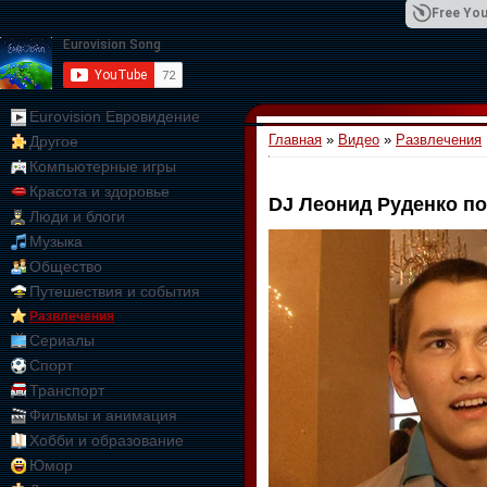
Free You
Eurovision Евровидение
Главная
»
Видео
»
Развлечения
Другое
01:09:10
Компьютерные игры
Красота и здоровье
DJ Леонид Руденко по
Люди и блоги
Музыка
Общество
Путешествия и события
Развлечения
Сериалы
Спорт
Транспорт
Фильмы и анимация
Хобби и образование
Юмор