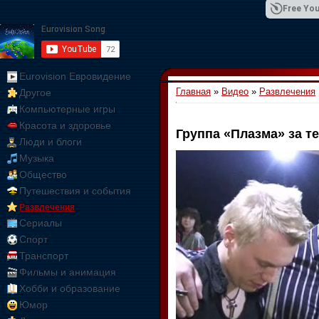
Free You
Eurovision Евровидение
Главная
»
Видео
»
Развлечения
Другое
01:09:10
Компьютерные игры
Красота и здоровье
Группа «Плазма» за т
Люди и блоги
Музыка
Общество
Путешествия и события
Развлечения
Сериалы
Спорт
Транспорт
Фильмы и анимация
Хобби и образование
Юмор