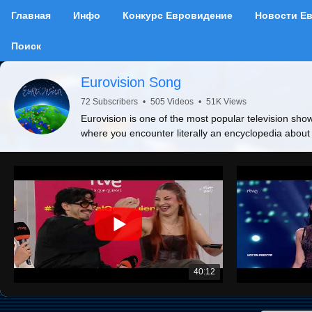
Главная
Инфо
Конкурс Евровидение
Новости Е
Поиск
Eurovision Song
72 Subscribers
•
505 Videos
•
51K Views
Eurovision is one of the most popular television show
where you encounter literally an encyclopedia about
40:12