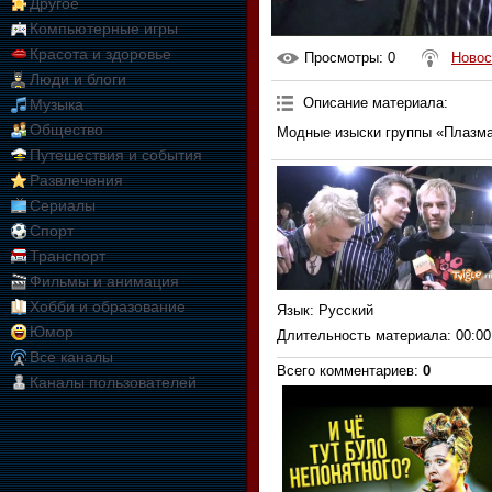
Другое
Компьютерные игры
Красота и здоровье
Просмотры
: 0
Новос
Люди и блоги
Описание материала
:
Музыка
Общество
Модные изыски группы «Плазма
Путешествия и события
Развлечения
Сериалы
Спорт
Транспорт
Фильмы и анимация
Хобби и образование
Язык
: Русский
Юмор
Длительность материала
: 00:00
Все каналы
Всего комментариев
:
0
Каналы пользователей