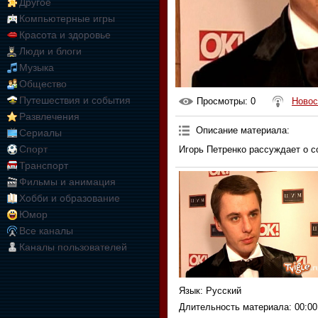
Другое
Компьютерные игры
Красота и здоровье
Люди и блоги
Музыка
Общество
Путешествия и события
Просмотры
: 0
Новос
Развлечения
Описание материала
:
Сериалы
Спорт
Игорь Петренко рассуждает о 
Транспорт
Фильмы и анимация
Хобби и образование
Юмор
Все каналы
Каналы пользователей
Язык
: Русский
Длительность материала
: 00:00