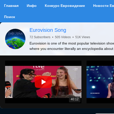
Главная
Инфо
Конкурс Евровидение
Новости Е
Поиск
Eurovision Song
72 Subscribers
•
505 Videos
•
51K Views
Eurovision is one of the most popular television show
where you encounter literally an encyclopedia about
40:12