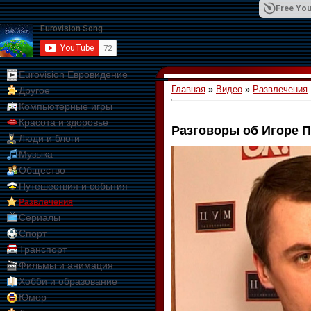
Free You
Eurovision Евровидение
Главная
»
Видео
»
Развлечения
Другое
01:09:10
Компьютерные игры
Красота и здоровье
Разговоры об Игоре 
Люди и блоги
Музыка
Общество
Путешествия и события
Развлечения
Сериалы
Спорт
Транспорт
Фильмы и анимация
Хобби и образование
Юмор