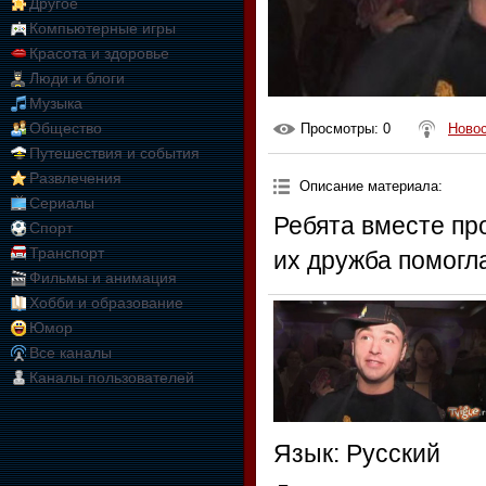
Другое
Компьютерные игры
Красота и здоровье
Люди и блоги
Музыка
Общество
Просмотры
: 0
Новос
Путешествия и события
Развлечения
Описание материала
:
Сериалы
Ребята вместе про
Спорт
Транспорт
их дружба помогл
Фильмы и анимация
Хобби и образование
Юмор
Все каналы
Каналы пользователей
Язык
: Русский