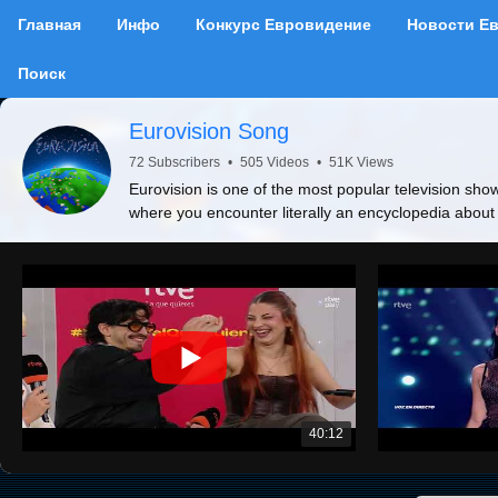
Главная
Инфо
Конкурс Евровидение
Новости Е
Поиск
Eurovision Song
72 Subscribers
•
505 Videos
•
51K Views
Eurovision is one of the most popular television show
where you encounter literally an encyclopedia about
40:12