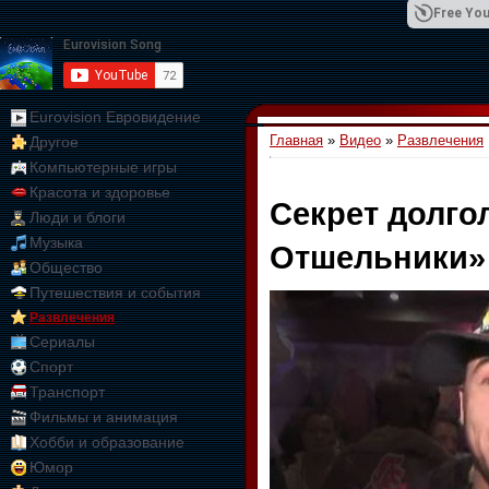
Free You
Eurovision Евровидение
Главная
»
Видео
»
Развлечения
Другое
01:09:10
Компьютерные игры
Красота и здоровье
Секрет долго
Люди и блоги
Музыка
Отшельники»
Общество
Путешествия и события
Развлечения
Сериалы
Спорт
Транспорт
Фильмы и анимация
Хобби и образование
Юмор