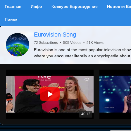
Главная
Инфо
Конкурс Евровидение
Новости Е
Поиск
Eurovision Song
72 Subscribers
•
505 Videos
•
51K Views
Eurovision is one of the most popular television show
where you encounter literally an encyclopedia about
40:12