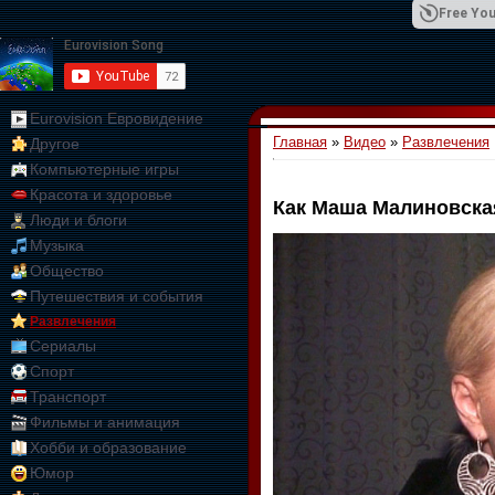
Free You
Eurovision Евровидение
Главная
»
Видео
»
Развлечения
Другое
01:09:10
Компьютерные игры
Красота и здоровье
Как Маша Малиновска
Люди и блоги
Музыка
Общество
Путешествия и события
Развлечения
Сериалы
Спорт
Транспорт
Фильмы и анимация
Хобби и образование
Юмор