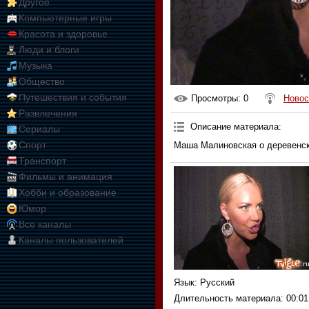
Другое
Компьютерные игры
Красота и здоровье
Люди и блоги
Музыка
Общество
Путешествия и события
Просмотры
: 0
Новос
Развлечения
Описание материала
:
Сериалы
Спорт
Маша Малиновская о деревенск
Транспорт
Фильмы и анимация
Хобби и образование
Юмор
Все каналы
Каналы пользователей
Язык
: Русский
Длительность материала
: 00:01