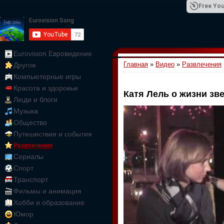
Free You
Eurovision Евровидение
Главная
»
Видео
»
Развлечения
Другое
01:09:10
Компьютерные игры
Красота и здоровье
Катя Лель о жизни зв
Люди и блоги
Музыка
Общество
Путешествия и события
Развлечения
Сериалы
Спорт
Транспорт
Фильмы и анимация
Хобби и образование
Юмор