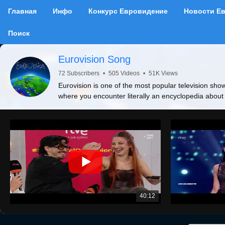
Главная
Инфо
Конкурс Евровидение
Новости Е
Поиск
Eurovision Song
72 Subscribers
•
505 Videos
•
51K Views
Eurovision is one of the most popular television show
where you encounter literally an encyclopedia about
40:12