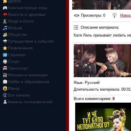
Другое
Компьютерные игры
Красота и здоровье
Просмотры
: 0
Новос
Люди и блоги
Описание материала
:
Музыка
Общество
Катя Лель призывает любить н
Путешествия и события
Развлечения
Сериалы
Спорт
Транспорт
Фильмы и анимация
Хобби и образование
Язык
: Русский
Юмор
Длительность материала
: 00:01
Все каналы
Всего комментариев
:
0
Каналы пользователей