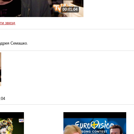
00:01:04
ти звезд
ндрея Семашко.
:04