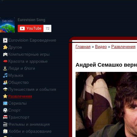
Eurovision Евровидение
Главная
»
Видео
»
Развлечения
Другое
Компьютерные игры
Красота и здоровье
Андрей Семашко верн
Люди и блоги
01:09:10
Музыка
Общество
Путешествия и события
Развлечения
Сериалы
Спорт
Транспорт
Фильмы и анимация
Хобби и образование