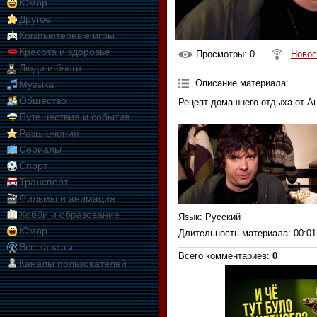
Юмор
Другое
Компьютерные игры
Красота и здоровье
Просмотры
: 0
Новос
Люди и блоги
Описание материала
:
Музыка
Общество
Рецепт домашнего отдыха от А
Путешествия и события
Развлечения
Сериалы
Спорт
Транспорт
Фильмы и анимация
Хобби и образование
Язык
: Русский
Юмор
Длительность материала
: 00:01
Все каналы
Всего комментариев
:
0
Каналы пользователей