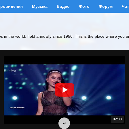
вровидения
Музыка
Видео
Фото
Форум
Чат
ws in the world, held annually since 1956. This is the place where you e
02:38