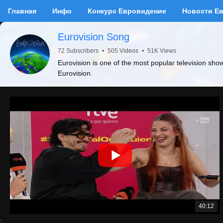
Главная
Инфо
Конкурс Евровидение
Новости Е
Eurovision Song
72 Subscribers
•
505 Videos
•
51K Views
Eurovision is one of the most popular television sho
Eurovision.
40:12