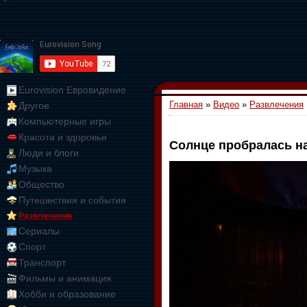
Eurovision Евровидение
Главная
»
Видео
»
Развлечения
Другое
Компьютерные игры
Красота и здоровье
Солнце пробралась н
Люди и блоги
01:09:10
Музыка
Общество
Путешествия и события
Развлечения
Сериалы
Спорт
Транспорт
Фильмы и анимация
Хобби и образование