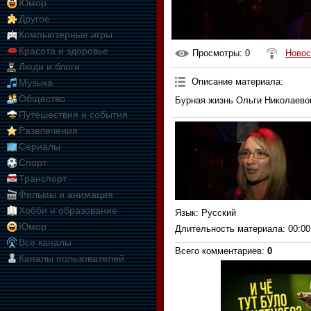
Юмор
Другое
Компьютерные игры
Красота и здоровье
Просмотры
: 0
Новос
Люди и блоги
Описание материала
:
Музыка
Общество
Бурная жизнь Ольги Николаево
Путешествия и события
Развлечения
Сериалы
Спорт
Транспорт
Фильмы и анимация
Хобби и образование
Язык
: Русский
Юмор
Длительность материала
: 00:00
Все каналы
Всего комментариев
:
0
Каналы пользователей