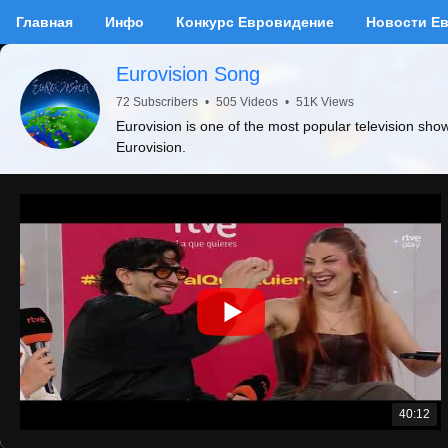
Главная
Инфо
Конкурс Евровидение
Новости Е
Eurovision Song
72 Subscribers
•
505 Videos
•
51K Views
Eurovision is one of the most popular television sho
Eurovision.
40:12