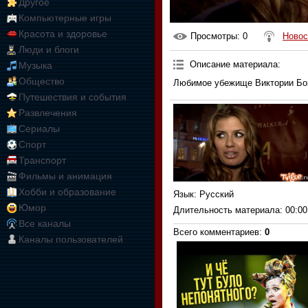
Другое
Компьютерные игры
Красота и здоровье
Просмотры
: 0
Новос
Люди и блоги
Описание материала
:
Музыка
Общество
Любимое убежище Виктории Бо
Путешествия и события
Развлечения
Сериалы
Спорт
Транспорт
Фильмы и анимация
Хобби и образование
Язык
: Русский
Юмор
Длительность материала
: 00:00
Все каналы
Всего комментариев
:
0
Каналы пользователей