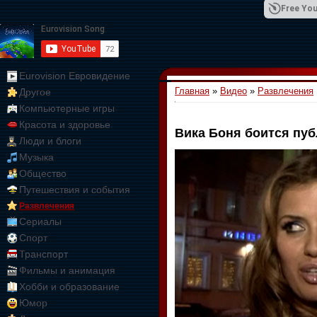
Free You
Eurovision Евровидение
Главная
»
Видео
»
Развлечения
Другое
01:09:10
Компьютерные игры
Красота и здоровье
Вика Боня боится пу
Люди и блоги
Музыка
Общество
Путешествия и события
Развлечения
Сериалы
Спорт
Транспорт
Фильмы и анимация
Хобби и образование
Юмор