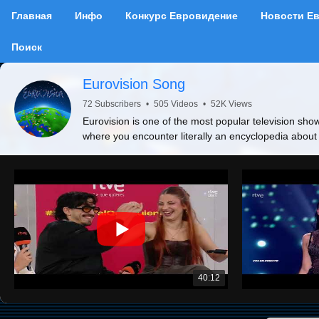
Главная
Инфо
Конкурс Евровидение
Новости Е
Поиск
Eurovision Song
72 Subscribers
•
505 Videos
•
52K Views
Eurovision is one of the most popular television show
where you encounter literally an encyclopedia about
40:12