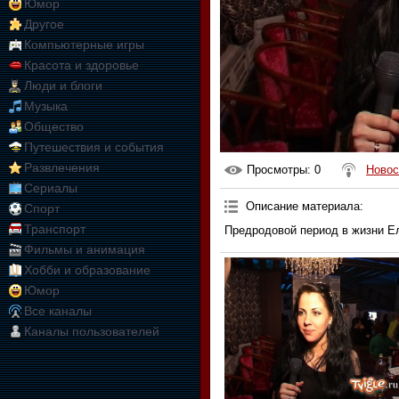
Юмор
Другое
Компьютерные игры
Красота и здоровье
Люди и блоги
Музыка
Общество
Путешествия и события
Развлечения
Просмотры
: 0
Новос
Сериалы
Описание материала
:
Спорт
Транспорт
Предродовой период в жизни Е
Фильмы и анимация
Хобби и образование
Юмор
Все каналы
Каналы пользователей