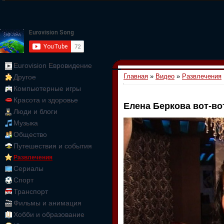
Eurovision Евровидение
Главная
»
Видео
»
Развлечения
Другое
Компьютерные игры
Красота и здоровье
Елена Беркова вот-во
Люди и блоги
01:09:10
Музыка
Общество
Путешествия и события
Развлечения
Сериалы
Спорт
Транспорт
Фильмы и анимация
Хобби и образование