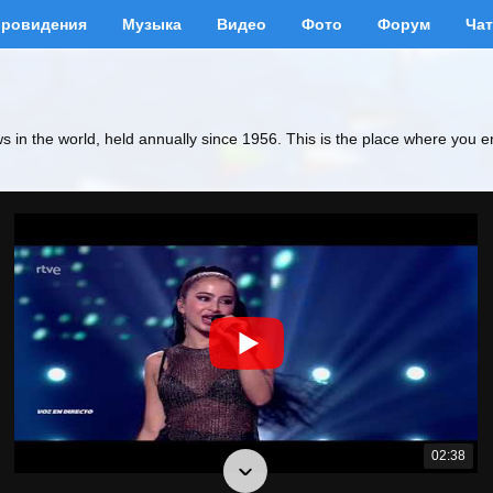
вровидения
Музыка
Видео
Фото
Форум
Чат
ws in the world, held annually since 1956. This is the place where you e
02:38