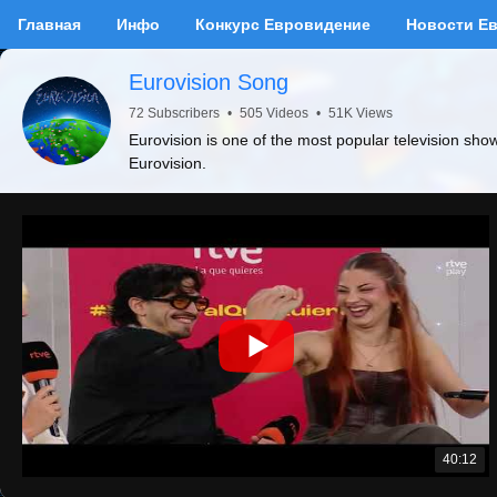
Главная
Инфо
Конкурс Евровидение
Новости Е
Eurovision Song
72 Subscribers
•
505 Videos
•
51K Views
Eurovision is one of the most popular television sho
Eurovision.
40:12