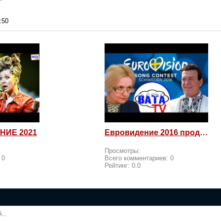
:50
НИЕ 2021
Евровидение 2016 продолжается! Россия возмущается и посылает
Просмотры:
:
0
Всего комментариев:
0
Рейтинг:
0.0