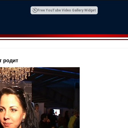
Free YouTube Video Gallery Widget
т родит
00:42