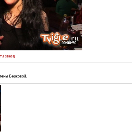
00:00:50
ти звезд
лены Берковой.