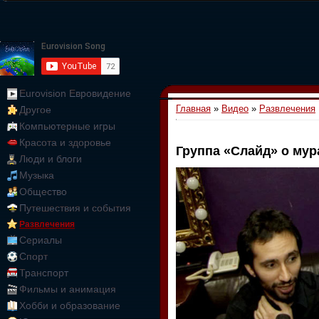
Eurovision Евровидение
Главная
»
Видео
»
Развлечения
Другое
Компьютерные игры
Красота и здоровье
Группа «Слайд» о мур
Люди и блоги
01:09:10
Музыка
Общество
Путешествия и события
Развлечения
Сериалы
Спорт
Транспорт
Фильмы и анимация
Хобби и образование