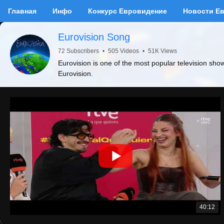
Главная
Инфо
Конкурс Евровидение
Новости Е
Eurovision Song
72 Subscribers
•
505 Videos
•
51K Views
Eurovision is one of the most popular television sho
Eurovision.
40:12