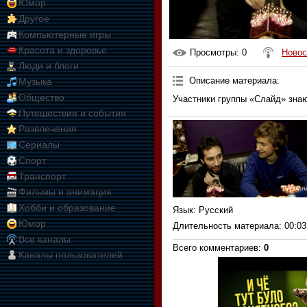
Юмор
Другое
Компьютерные игры
Красота и здоровье
Просмотры
: 0
Новос
Люди и блоги
Описание материала
:
Музыка
Общество
Участники группы «Слайд» знаю
Путешествия и события
Развлечения
Сериалы
Спорт
Транспорт
Фильмы и анимация
Хобби и образование
Язык
: Русский
Юмор
Длительность материала
: 00:03
Все каналы
Всего комментариев
:
0
Каналы пользователей