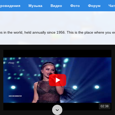
вровидения
Музыка
Видео
Фото
Форум
Чат
ws in the world, held annually since 1956. This is the place where you e
02:38