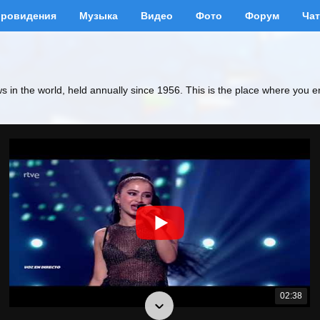
вровидения
Музыка
Видео
Фото
Форум
Чат
ws in the world, held annually since 1956. This is the place where you e
02:38