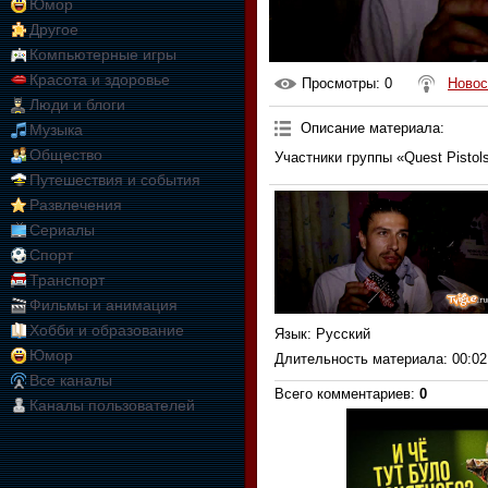
Юмор
Другое
Компьютерные игры
Красота и здоровье
Просмотры
: 0
Новос
Люди и блоги
Описание материала
:
Музыка
Общество
Участники группы «Quest Pisto
Путешествия и события
Развлечения
Сериалы
Спорт
Транспорт
Фильмы и анимация
Хобби и образование
Язык
: Русский
Юмор
Длительность материала
: 00:02
Все каналы
Всего комментариев
:
0
Каналы пользователей