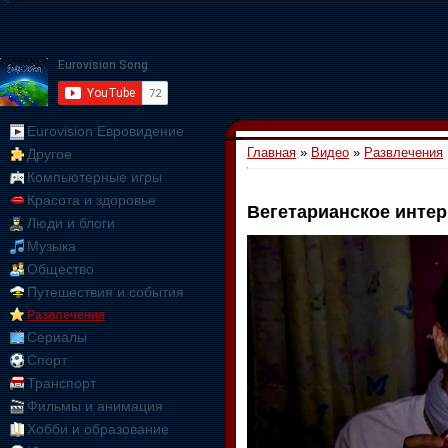
Eurovision Евровидение
Главная
»
Видео
»
Развлечения
Другое
Компьютерные игры
Красота и здоровье
Вегетарианское интерв
Люди и блоги
01:09:10
Музыка
Общество
Путешествия и события
Развлечения
Сериалы
Спорт
Транспорт
Фильмы и анимация
Хобби и образование