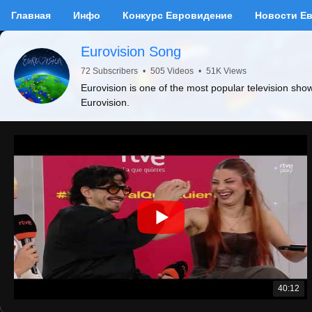
Главная
Инфо
Конкурс Евровидение
Новости Е
Eurovision Song
72 Subscribers
•
505 Videos
•
51K Views
Eurovision is one of the most popular television sho
Eurovision.
40:12